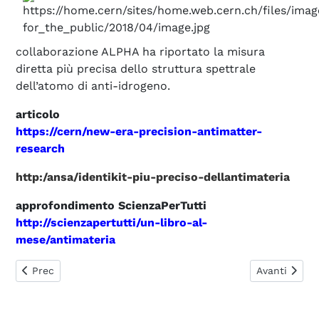
collaborazione ALPHA ha riportato la misura
diretta più precisa dello struttura spettrale
dell’atomo di anti-idrogeno.
articolo
https://cern/new-era-precision-antimatter-
research
http:/ansa/identikit-piu-preciso-dellantimateria
approfondimento ScienzaPerTutti
http://scienzapertutti/un-libro-al-
mese/antimateria
Articolo precedente: TOUR IN 3D AL POLO NORD DI GIOVE
Articolo su
Prec
Avanti