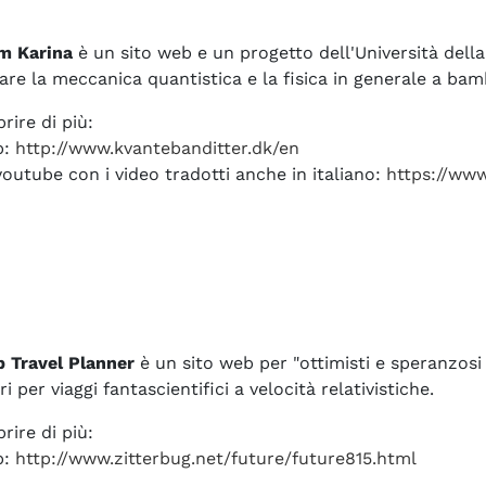
m Karina
è un sito web e un progetto dell'Università del
are la meccanica quantistica e la fisica in generale a bam
rire di più:
b:
http://www.kvantebanditter.dk/en
outube con i video tradotti anche in italiano:
https://ww
p Travel Planner
è un sito web per "ottimisti e speranzosi v
i per viaggi fantascientifici a velocità relativistiche.
rire di più:
b:
http://www.zitterbug.net/future/future815.html