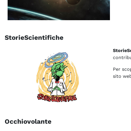
StorieScientifiche
StorieS
contribu
Per scop
sito we
Occhiovolante