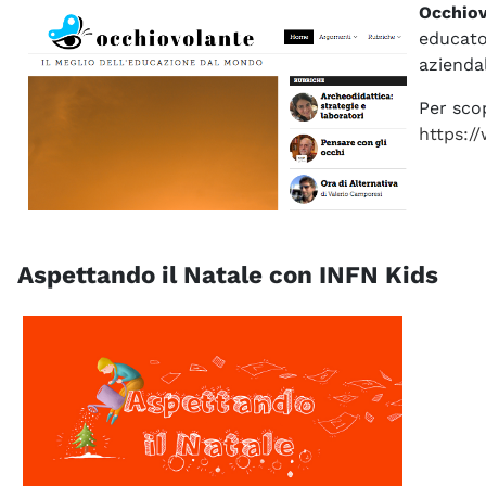
Occhio
educator
aziendal
Per scop
https:/
Aspettando il Natale con INFN Kids