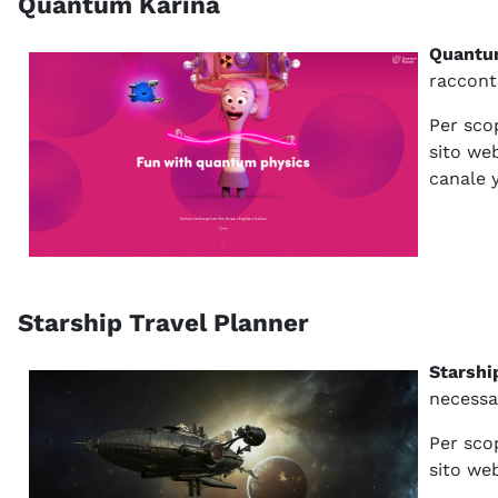
Quantum Karina
Quantu
raccont
Per scop
sito we
canale y
Starship Travel Planner
Starshi
necessar
Per scop
sito we