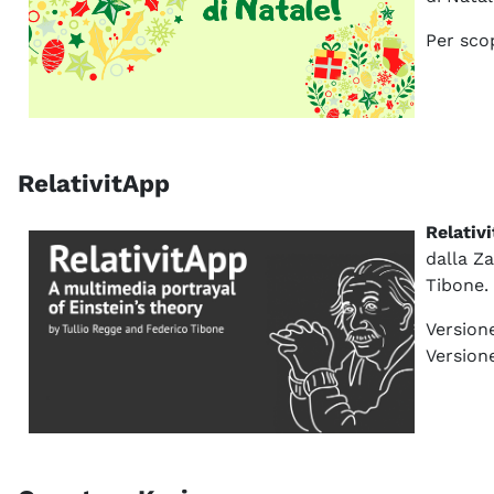
Per scop
RelativitApp
Relativ
dalla Za
Tibone.
Versione
Versione