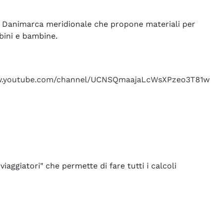
la Danimarca meridionale che propone materiali per
bini e bambine.
w.youtube.com/channel/UCNSQmaajaLcWsXPzeo3T81w
iaggiatori" che permette di fare tutti i calcoli