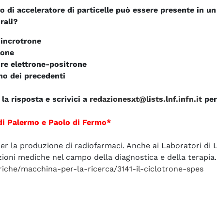
o di acceleratore di particelle può essere presente in u
rali?
sincrotrone
rone
ore elettrone-positrone
no dei precedenti
la risposta e scrivici a
redazionesxt@lists.lnf.infn.it
per
di Palermo e Paolo di Fermo
*
 per la produzione di radiofarmaci. Anche ai Laboratori di 
zioni mediche nel campo della diagnostica e della terapia.
ubriche/macchina-per-la-ricerca/3141-il-ciclotrone-spes