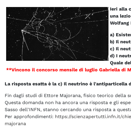
Ieri alla
una lezio
Wolfang 
a) Esiste
b) Il neu
c) Il neu
d) I neut
Quale del
**Vincono il concorso mensile di luglio Gabriella di 
La risposta esatta è la c) Il neutrino è l'antiparticella 
Fin dagli studi di Ettore Majorana, fisico teorico della sc
Questa domanda non ha ancora una risposta e gli espe
Sasso dell'INFN, stanno cercando una risposta a ques
Per approfondimenti:
https://scienzapertutti.infn.it/c
majorana