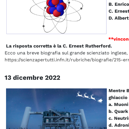
B. Enric
C. Ernes
D. Albert
**vincon
La risposta corretta è la C. Ernest Rutherford.
Ecco una breve biografia sul grande scienziato inglese, 
https://scienzapertutti.infn.it/rubriche/biografie/215-e
13 dicembre 2022
Mentre B
ghiaccio 
a. Muoni
b. Quark
c. Neutri
d. Adron