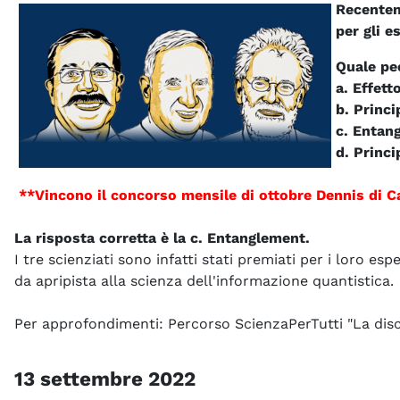
Recentem
per gli e
Quale pec
a. Effett
b. Princ
c. Entan
d. Princi
**Vincono il concorso mensile di ottobre Dennis di Ca
La risposta corretta è la c. Entanglement.
I tre scienziati sono infatti stati premiati per i loro e
da apripista alla scienza dell'informazione quantistica.
Per approfondimenti: Percorso ScienzaPerTutti "La disc
13 settembre 2022