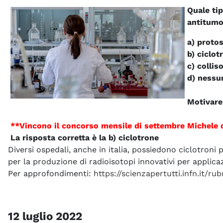
Quale tip
antitumo
a) proto
b) ciclot
c) collis
d) nessu
Motivare 
**Vincono il concorso mensile di settembre Michele 
La risposta corretta è la b) ciclotrone
Diversi ospedali, anche in italia, possiedono ciclotroni
per la produzione di radioisotopi innovativi per applica
Per approfondimenti:
https://scienzapertutti.infn.it/r
12 luglio 2022