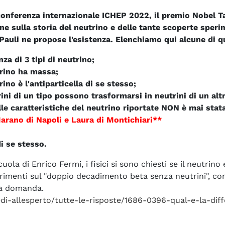
 conferenza internazionale ICHEP 2022, il premio Nobel T
ne sulla storia del neutrino e delle tante scoperte sper
Pauli ne propose l'esistenza. Elenchiamo qui alcune di q
nza di 3 tipi di neutrino;
trino ha massa;
trino è l'antiparticella di se stesso;
rini di un tipo possono trasformarsi in neutrini di un altr
le caratteristiche del neutrino riportate NON è mai stat
Marano di Napoli e Laura di Montichiari
*
*
di se stesso.
uola di Enrico Fermi, i fisici si sono chiesti se il neutrino 
rimenti sul "doppio decadimento beta senza neutrini", c
ta domanda.
hiedi-allesperto/tutte-le-risposte/1686-0396-qual-e-la-di