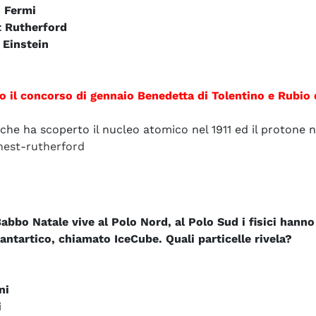
o Fermi
t Rutherford
 Einstein
o il concorso di gennaio Benedetta di Tolentino e Rubio
che ha scoperto il nucleo atomico nel 1911 ed il protone n
rnest-rutherford
abbo Natale vive al Polo Nord, al Polo Sud i fisici hann
antartico, chiamato IceCube. Quali particelle rivela?
ni
i