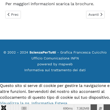
Per maggiori informazioni scarica la
brochure
.
Articolo precedente: Particle Jukebox, alla scoperta di storie
Articolo suc
Prec
Avanti
© 2002 - 2024
ScienzaPerTutti
- Grafica Francesca Cuicchio
Ufficio Comunicazione INFN
powered by
mspweb
Informativa sul trattamento dei dati
Questo sito si serve di cookie per gestire la navigazione e
altre funzioni. Servendoti del nostro sito acconsenti al
collocamento di questo tipo di cookie sul tuo dispositivo.
Visualizza la ns. Informativa Estesa.
690ms
7.382MB
33
Accetto