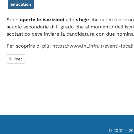
education
Sono
aperte le iscrizioni
allo
stage
che si terrà presso
scuole secondarie di II grado che al momento dell'iscri
scolastico deve inviare la
candidatura
con due nominati
Per scoprire di più:
https://www.lnl.infn.it/eventi-loca
Articolo precedente: Dal Nobel alla vita di tutti i giorni. C
Prec
© 2002 - 2