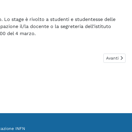
o. Lo stage è rivolto a studenti e studentesse delle
azione il/la docente o la segreteria dell’istituto
:00 del 4 marzo.
Articolo succ
Avanti
cazione INFN