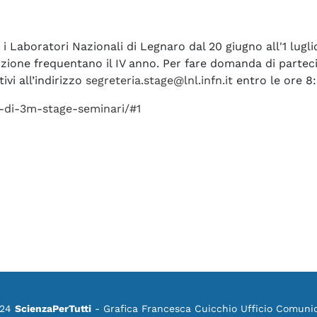
 i Laboratori Nazionali di Legnaro dal 20 giugno all'1 lugli
zione frequentano il IV anno. Per fare domanda di partecip
vi all’indirizzo
segreteria.stage@lnl.infn.it
entro le ore 8
li-di-3m-stage-seminari/#1
orso online per docenti PID@Home
024
ScienzaPerTutti
- Grafica Francesca Cuicchio Ufficio Comuni