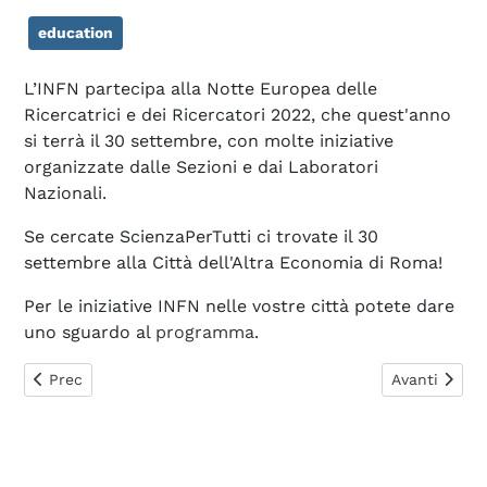
education
L’INFN partecipa alla Notte Europea delle
Ricercatrici e dei Ricercatori 2022, che quest'anno
si terrà il 30 settembre, con molte iniziative
organizzate dalle Sezioni e dai Laboratori
Nazionali.
Se cercate ScienzaPerTutti ci trovate il 30
settembre alla Città dell'Altra Economia di Roma!
Per le iniziative INFN nelle vostre città potete dare
uno sguardo al
programma
.
Articolo precedente: Art&Science Across Italy
Articolo succ
Prec
Avanti