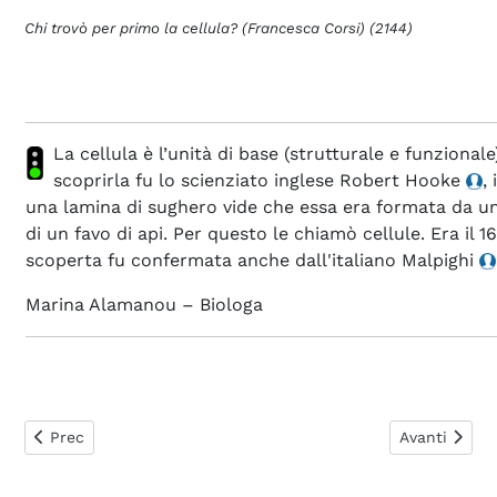
Chi trovò per primo la cellula? (Francesca Corsi) (2144)
La cellula è l’unità di base (strutturale e funzionale)
scoprirla fu lo scienziato inglese Robert Hooke
,
una lamina di sughero vide che essa era formata da un'in
di un favo di api. Per questo le chiamò cellule. Era il 1
scoperta fu confermata anche dall'italiano Malpighi
Marina Alamanou – Biologa
Articolo precedente: 0266. Mi consigliate un libro di testo 
Articolo succ
Prec
Avanti