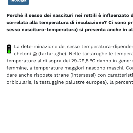
Perché il sesso dei nascituri nei rettili è influenzato 
correlata alla temperatura di incubazione? Ci sono 
sesso nascituro-temperatura) si presenta anche in al
La determinazione del sesso temperatura-dipendent
cheloni
(tartarughe). Nelle tartarughe le tempera
temperature al di sopra dei 29-29,5 °C danno in genere
femmine, a temperature maggiori nascono maschi. Come 
dare anche risposte strane (intersessi) con caratteris
orbicularis, la testuggine palustre europea), la percent