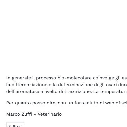
In generale il processo bio-molecolare coinvolge gli e
la differenziazione e la determinazione degli ovari dura
dell'aromatase a livello di trascrizione. La temperatur
Per quanto posso dire, con un forte aiuto di web of sci
Marco Zuffi – Veterinario
Articolo precedente: 0361. Vorrei sapere come avviene il mecc
Prec