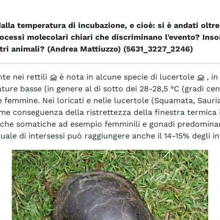
dalla temperatura di incubazione, e cioè: si è andati oltre
processi molecolari chiari che discriminano l'evento? I
tri animali? (Andrea Mattiuzzo) (5631_3227_2246)
e nei rettili
è nota in alcune specie di lucertole
, in
ture basse (in genere al di sotto dei 28-28,5 °C (gradi ce
 femmine. Nei loricati e nelie lucertole (Squamata, Sauria
conseguenza della ristrettezza della finestra termica in 
tiche somatiche ad esempio femminili e gonadi predominan
uale di intersessi può raggiungere anche il 14-15% degli i