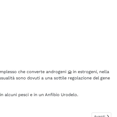
omplesso che converte androgeni
in estrogeni, nella
essualità sono dovuti a una sottile regolazione del gene
n alcuni pesci e in un Anfibio Urodelo.
a?
Articolo suc
Avanti