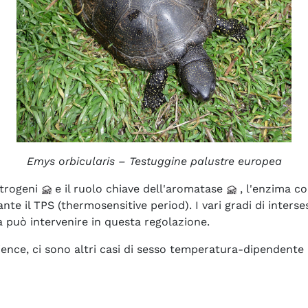
Emys orbicularis – Testuggine palustre europea
strogeni
e il ruolo chiave dell'aromatase
, l'enzima c
nte il TPS (thermosensitive period). I vari gradi di inters
a può intervenire in questa regolazione.
ence, ci sono altri casi di sesso temperatura-dipendente i
anismo di salita dell'acqua dalla radice alla foglia di una piant