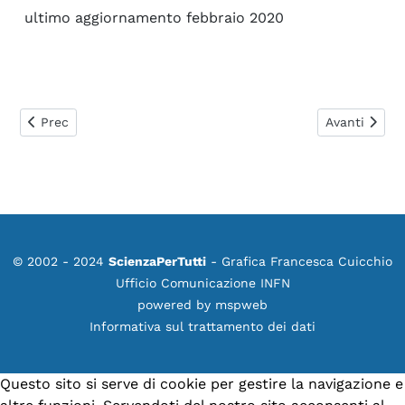
ultimo aggiornamento febbraio 2020
Articolo precedente: 0498. Effetti di Marea per Onde Gravita
Articolo suc
Prec
Avanti
© 2002 - 2024
ScienzaPerTutti
- Grafica Francesca Cuicchio
Ufficio Comunicazione INFN
powered by
mspweb
Informativa sul trattamento dei dati
Questo sito si serve di cookie per gestire la navigazione e