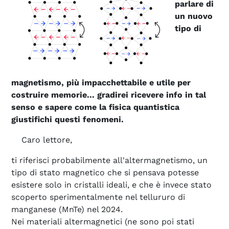
parlare di
un nuovo
tipo di
magnetismo, più impacchettabile e utile per
costruire memorie... gradirei ricevere info in tal
senso e sapere come la fisica quantistica
giustifichi questi fenomeni.
Caro lettore,
ti riferisci probabilmente all'altermagnetismo, un
tipo di stato magnetico che si pensava potesse
esistere solo in cristalli ideali, e che è invece stato
scoperto sperimentalmente nel tellururo di
manganese (MnTe) nel 2024.
Nei materiali altermagnetici (ne sono poi stati