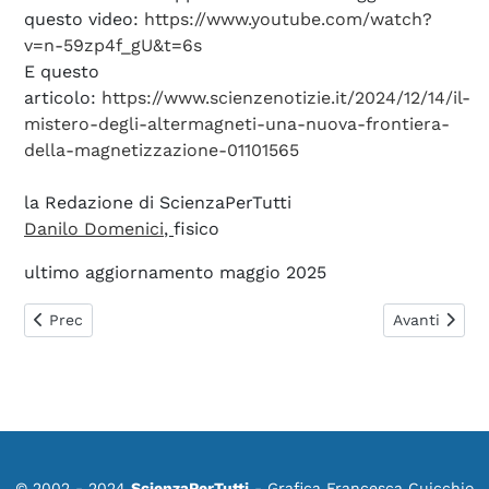
questo video:
https://www.youtube.com/watch?
v=n-59zp4f_gU&t=6s
E questo
articolo:
https://www.scienzenotizie.it/2024/12/14/il-
mistero-degli-altermagneti-una-nuova-frontiera-
della-magnetizzazione-01101565
la Redazione di ScienzaPerTutti
Danilo Domenici
,
fisico
ultimo aggiornamento maggio 2025
Articolo precedente: 0543. Fixed-Field Alternating-Gradient
Articolo succ
Prec
Avanti
© 2002 - 2024
ScienzaPerTutti
- Grafica Francesca Cuicchio