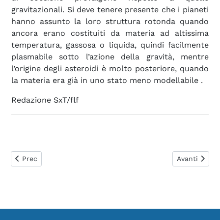
gravitazionali. Si deve tenere presente che i pianeti
hanno assunto la loro struttura rotonda quando
ancora erano costituiti da materia ad altissima
temperatura, gassosa o liquida, quindi facilmente
plasmabile sotto l’azione della gravità, mentre
l’origine degli asteroidi è molto posteriore, quando
la materia era già in uno stato meno modellabile
.
Redazione SxT/flf
Articolo precedente: 0098. Come reperire un inverter econ
Articolo suc
Prec
Avanti