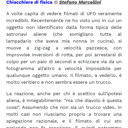
Chiacchiere di fisica
di
Stefano Marcellini
A volte capita di vedere filmati di UFO veramente
incredibili. Recentemente ne ho visto uno in cui un
oggetto non identificato dalla forma tipica delle
astronavi aliene (che somigliano tutte al
lampadario che aveva mia nonna in cucina), si
muove a zig-zag a velocità pazzesca, con
improvvise inversioni di rotta, per poi arrestarsi di
colpo per un paio di secondi e schizzare via da un
fotogramma all’altro a velocità impossibile per
qualunque oggetto umano. Il filmato, a vederlo, è
molto veritiero e non sembra essere un trucco.
La reazione, anche per chi è scettico sull’ipotesi
aliena, è innegabilmente: “ma che diavolo è questa
cosa!”. Assumendo che non sia un trucco video, in
molti casi non riusciamo proprio a trovare una
spiegazione razionale, e il filmato di cui sto
parlando non fa eccezione. E quindi potremmo