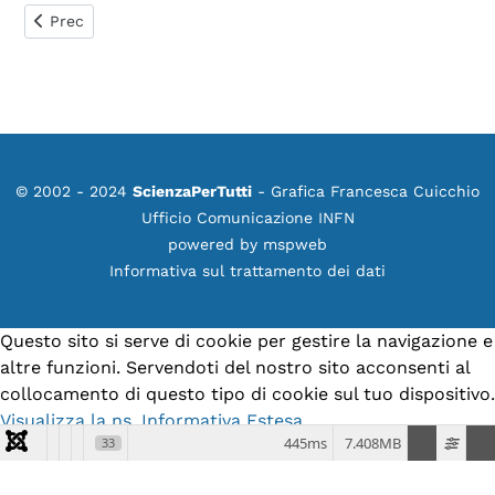
Articolo precedente: Perché la fetta di pane cade sempre da
Prec
© 2002 - 2024
ScienzaPerTutti
- Grafica Francesca Cuicchio
Ufficio Comunicazione INFN
powered by
mspweb
Informativa sul trattamento dei dati
Questo sito si serve di cookie per gestire la navigazione e
altre funzioni. Servendoti del nostro sito acconsenti al
collocamento di questo tipo di cookie sul tuo dispositivo.
Visualizza la ns. Informativa Estesa.
445ms
7.408MB
33
Accetto