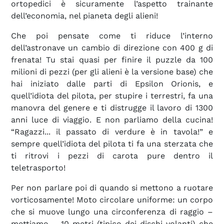
ortopedici è sicuramente l’aspetto trainante
dell’economia, nel pianeta degli alieni!
Che poi pensate come ti riduce l’interno
dell’astronave un cambio di direzione con 400 g di
frenata! Tu stai quasi per finire il puzzle da 100
milioni di pezzi (per gli alieni è la versione base) che
hai iniziato dalle parti di Epsilon Orionis, e
quell’idiota del pilota, per stupire i terrestri, fa una
manovra del genere e ti distrugge il lavoro di 1300
anni luce di viaggio. E non parliamo della cucina!
“Ragazzi... il passato di verdure è in tavola!” e
sempre quell’idiota del pilota ti fa una sterzata che
ti ritrovi i pezzi di carota pure dentro il
teletrasporto!
Per non parlare poi di quando si mettono a ruotare
vorticosamente! Moto circolare uniforme: un corpo
che si muove lungo una circonferenza di raggio –
mettiamo – 10 metri (tipico dei dischi volanti) che