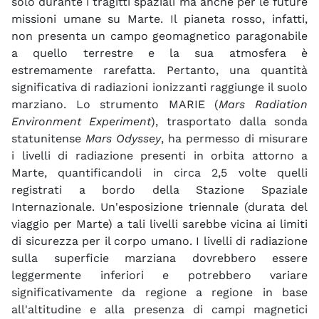
solo durante i tragitti spaziali ma anche per le future
missioni umane su Marte. Il pianeta rosso, infatti,
non presenta un campo geomagnetico paragonabile
a quello terrestre e la sua atmosfera è
estremamente rarefatta. Pertanto, una quantità
significativa di radiazioni ionizzanti raggiunge il suolo
marziano. Lo strumento MARIE (
Mars Radiation
Environment Experiment
), trasportato dalla sonda
statunitense
Mars Odyssey
, ha permesso di misurare
i livelli di radiazione presenti in orbita attorno a
Marte, quantificandoli in circa 2,5 volte quelli
registrati a bordo della Stazione Spaziale
Internazionale. Un'esposizione triennale (durata del
viaggio per Marte) a tali livelli sarebbe vicina ai limiti
di sicurezza per il corpo umano. I livelli di radiazione
sulla superficie marziana dovrebbero essere
leggermente inferiori e potrebbero variare
significativamente da regione a regione in base
all'altitudine e alla presenza di campi magnetici