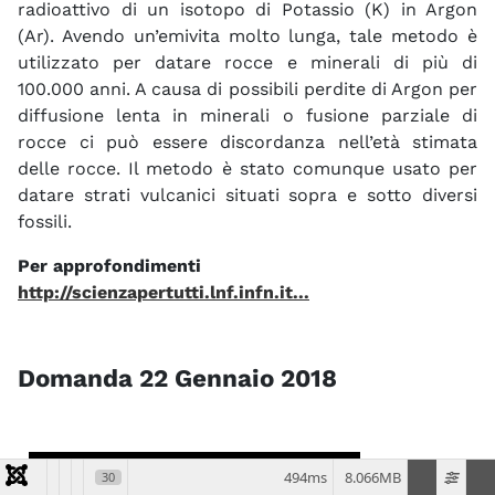
radioattivo di un isotopo di Potassio (K) in Argon
(Ar). Avendo un’emivita molto lunga, tale metodo è
utilizzato per datare rocce e minerali di più di
100.000 anni. A causa di possibili perdite di Argon per
diffusione lenta in minerali o fusione parziale di
rocce ci può essere discordanza nell’età stimata
delle rocce. Il metodo è stato comunque usato per
datare strati vulcanici situati sopra e sotto diversi
fossili.
Per approfondimenti
http://scienzapertutti.lnf.infn.it...
Domanda 22 Gennaio 2018
Due fisici si
494ms
8.066MB
30