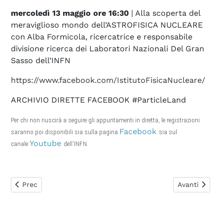
mercoledì 13 maggio ore 16:30
| Alla scoperta del
meraviglioso mondo dell’ASTROFISICA NUCLEARE
con Alba Formicola, ricercatrice e responsabile
divisione ricerca dei Laboratori Nazionali Del Gran
Sasso dell’INFN
https://www.facebook.com/IstitutoFisicaNucleare/
ARCHIVIO DIRETTE FACEBOOK #ParticleLand
Per chi non riuscirà a seguire gli appuntamenti in diretta, le registrazioni
Facebook
saranno poi disponibili sia sulla pagina
sia sul
Youtube
canale
dell'INFN.
Articolo precedente: Premio Asimov 2020: vince Hannah Fry 
Articolo suc
Prec
Avanti