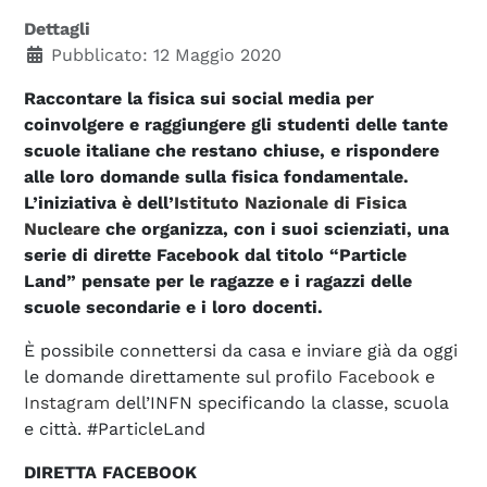
Dettagli
Pubblicato: 12 Maggio 2020
Raccontare la fisica sui social media per
coinvolgere e raggiungere gli studenti delle tante
scuole italiane che restano chiuse, e rispondere
alle loro domande sulla fisica fondamentale.
L’iniziativa è dell’
Istituto Nazionale di Fisica
Nucleare
che organizza, con i suoi scienziati, una
serie di dirette Facebook dal titolo “Particle
Land” pensate per le ragazze e i ragazzi delle
scuole secondarie e i loro docenti.
È possibile connettersi da casa e inviare già da oggi
le domande direttamente sul profilo
Facebook
e
Instagram
dell’INFN specificando la classe, scuola
e città. #ParticleLand
DIRETTA FACEBOOK