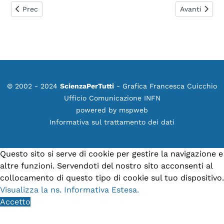
Articolo precedente: Borexino osserva il secondo meccanis
Articolo suc
Prec
Avanti
© 2002 - 2024
ScienzaPerTutti
- Grafica Francesca Cuicchio
Ufficio Comunicazione INFN
powered by
mspweb
Informativa sul trattamento dei dati
Questo sito si serve di cookie per gestire la navigazione e
altre funzioni. Servendoti del nostro sito acconsenti al
collocamento di questo tipo di cookie sul tuo dispositivo.
Visualizza la ns. Informativa Estesa.
Accetto