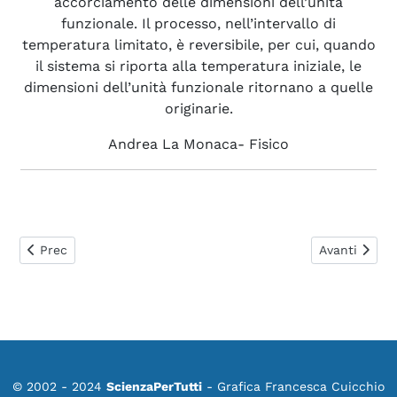
accorciamento delle dimensioni dell’unità
funzionale. Il processo, nell’intervallo di
temperatura limitato, è reversibile, per cui, quando
il sistema si riporta alla temperatura iniziale, le
dimensioni dell’unità funzionale ritornano a quelle
originarie.
Andrea La Monaca- Fisico
Articolo precedente: 0217. Che cos'è il momento di una forz
Articolo suc
Prec
Avanti
© 2002 - 2024
ScienzaPerTutti
- Grafica Francesca Cuicchio