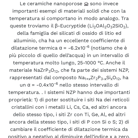
Le ceramiche nanoporose
sono invece
importanti esempi di materiali solidi che con la
temperatura si comportano in modo analogo. Tra
queste troviamo il β-Eucryptide (Li
OAl
O
2SiO
),
2
2
3
2
della famiglia dei silicati di ossido di litio ed
alluminio, cha ha un eccellente coefficiente di
-6
dilatazione termica α = -6.2x10
(notiamo che è
più piccolo di quello dell’acqua) in un intervallo di
temperatura molto lungo, 25-1000 °C. Anche il
materiale NaZrP
O
, che fa parte dei sistemi NZP,
3
12
rappresentati dal composto Na
Zr
P
Si
O
, ha
1+x
2
3-x
x
12
-6
un α = -0.4x10
nello stesso intervallo di
temperatura. . I sistemi NZP hanno due importanti
proprietà: 1) di poter sostituire i siti Na dei reticoli
cristallini con i metalli Li, Cs, Ca, ed altri ancora
dello stesso tipo, i siti Zr con Ti, Ge, Al, ed altri
ancora della stesso tipo, i siti di P con Si o S; 2) di
cambiare il coefficiente di dilatazione termica da
positivo a negativo al diminuire dell’indice x a zero,