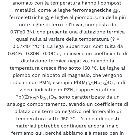
anomalo con la temperatura hanno i composti
metallici, come le leghe ferromagnetiche
,
ferroelettriche
e leghe al piombo. Una delle più
note leghe di ferro è l’Invar, composta da
0.7Fe0.3Ni, che presenta una dilatazione termica
quasi nulla al variare della temperatura (? =
-6
-1
0.07x10
°C
). La lega Superinvar, costituita da
0.64Fe-0.30Ni-0.06Co, ha invece un coefficiente di
dilatazione termica negativo, quando la
temperatura cresce fino sotto 150 °C. Le leghe al
piombo con niobato di magnesio, che vengono
indicati con PMN, esempio Pb(Mg
Nb
)O
, o di
1/3
2/3
3
zinco, indicati con PZN, rappresentati da
Pb((Zn
Nb
)O
, sono caratterizzate da un
1/3
2/3
3
analogo comportamento, avendo un coefficiente di
dilatazione termico negativo nell’intervallo di
temperatura sotto 150 °C. L’elenco di questi
materiali potrebbe continuare ancora, ma ci
fermiamo qui, perché abbiamo già messo ben in