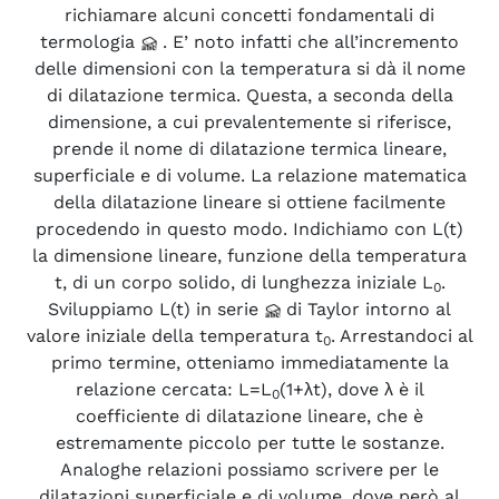
richiamare alcuni concetti fondamentali di
termologia
. E’ noto infatti che all’incremento
delle dimensioni con la temperatura si dà il nome
di dilatazione termica. Questa, a seconda della
dimensione, a cui prevalentemente si riferisce,
prende il nome di dilatazione termica lineare,
superficiale e di volume. La relazione matematica
della dilatazione lineare si ottiene facilmente
procedendo in questo modo. Indichiamo con L(t)
la dimensione lineare, funzione della temperatura
t, di un corpo solido, di lunghezza iniziale L
.
0
Sviluppiamo L(t) in serie
di Taylor intorno al
valore iniziale della temperatura t
. Arrestandoci al
0
primo termine, otteniamo immediatamente la
relazione cercata: L=L
(1+λt), dove λ è il
0
coefficiente di dilatazione lineare, che è
estremamente piccolo per tutte le sostanze.
Analoghe relazioni possiamo scrivere per le
dilatazioni superficiale e di volume, dove però al