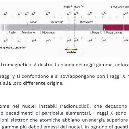
lettromagnetico. A destra, la banda dei raggi gamma, colora
 raggi γ si confondono e si sovrappongono con i raggi X, 
alla loro differente origine.
come nei nuclei instabili (radionuclidi), che decadon
a o decadimenti di particelle elementari. I raggi X sono 
izioni elettroniche atomiche abbiano un’energia superiore d
gamma più deboli emessi dai nuclei. In ognuno di questi ca