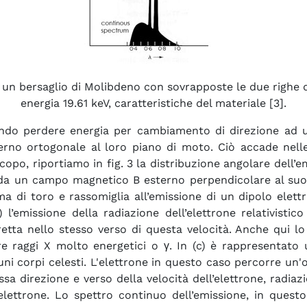
a un bersaglio di Molibdeno con sovrapposte le due righe di
energia 19.61 keV, caratteristiche del materiale [3].
do perdere energia per cambiamento di direzione ad un f
rno ortogonale al loro piano di moto. Ciò accade nelle
e scopo, riportiamo in fig. 3 la distribuzione angolare dell
e da un campo magnetico B esterno perpendicolare al suo
ma di toro e rassomiglia all’emissione di un dipolo elettr
) l’emissione della radiazione dell’elettrone relativist
diretta nello stesso verso di questa velocità. Anche qui 
e raggi X molto energetici o γ. In (c) è rappresentato un
 corpi celesti. L'elettrone in questo caso percorre un'
ssa direzione e verso della velocità dell’elettrone, radia
lettrone. Lo spettro continuo dell’emissione, in quest