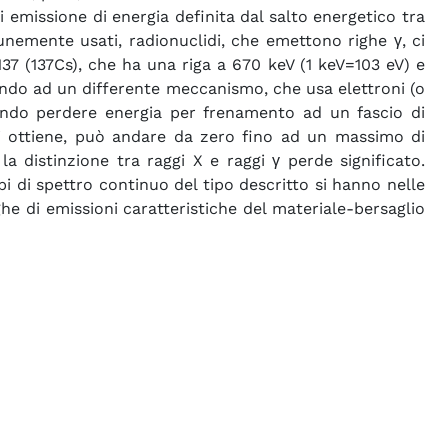
 emissione di energia definita dal salto energetico tra
munemente usati, radionuclidi, che emettono righe γ, ci
137 (137Cs), che ha una riga a 670 keV (1 keV=103 eV) e
rrendo ad un differente meccanismo, che usa elettroni (o
cendo perdere energia per frenamento ad un fascio di
 si ottiene, può andare da zero fino ad un massimo di
 la distinzione tra raggi X e raggi γ perde significato.
pi di spettro continuo del tipo descritto si hanno nelle
ghe di emissioni caratteristiche del materiale-bersaglio