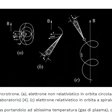
crotrone. (a), elettrone non relativistico in orbita circolar
boratorio) [4]. (c) elettrone relativistico in orbita a spira
as portandolo ad altissima temperatura (gas di plasma), c