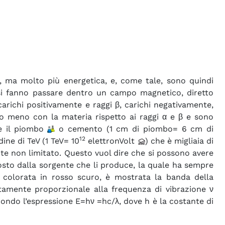
e, ma molto più energetica, e, come tale, sono quindi
 γ si fanno passare dentro un campo magnetico, diretto
arichi positivamente e raggi β, carichi negativamente,
ono meno con la materia rispetto ai raggi α e β e sono
 il piombo
o cemento (1 cm di piombo= 6 cm di
12
ine di TeV (1 TeV= 10
elettronVolt
) che è migliaia di
ente non limitato. Questo vuol dire che si possono avere
mposto dalla sorgente che li produce, la quale ha sempre
, colorata in rosso scuro, è mostrata la banda della
ttamente proporzionale alla frequenza di vibrazione ν
ondo l’espressione E=hν =hc/λ, dove h è la costante di