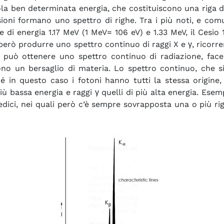
la ben determinata energia, che costituiscono una riga di
ssioni formano uno spettro di righe. Tra i più noti, e co
 di energia 1.17 MeV (1 MeV= 106 eV) e 1.33 MeV, il Cesio 
ile però produrre uno spettro continuo di raggi X e γ, rico
i può ottenere uno spettro continuo di radiazione, fa
iscono un bersaglio di materia. Lo spettro continuo, che
hé in questo caso i fotoni hanno tutti la stessa origine,
più bassa energia e raggi γ quelli di più alta energia. Esem
medici, nei quali però c’è sempre sovrapposta una o più ri