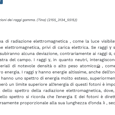
ioni dei raggi gamma. (Tina) (2155_3134_5515,1)
a di radiazione elettromagnetica
, come la luce visibil
one elettromagnetica, privi di carica elettrica. Se raggi
ubiranno alcuna deviazione, contrariamente ai raggi α, c
stra del campo. I raggi γ, in quanto neutri, interagisc
eriali di notevole densità o alto peso atomico
, come
 energia. I raggi γ hanno energie altissime, anche dell’ord
), ed hanno uno spettro di energia molto esteso, superiorm
però un limite superiore all’energia di questi fotoni è i
a dello spettro della radiazione elettromagnetica, dove
o spettro si ricorda che l’energia E dei fotoni è dire
ersamente proporzionale alla sua lunghezza d’onda λ , sec