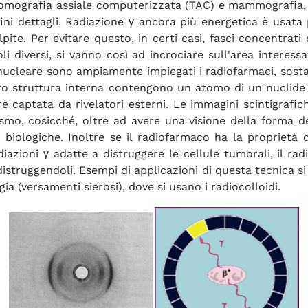
tomografia assiale computerizzata (TAC) e mammografia, im
ù fini dettagli. Radiazione γ ancora più energetica è usa
ite. Per evitare questo, in certi casi, fasci concentrati
li diversi, si vanno così ad incrociare sull'area interessa
nucleare sono ampiamente impiegati i radiofarmaci, sost
loro struttura interna contengono un atomo di un nuclide 
e captata da rivelatori esterni. Le immagini scintigrafic
mo, cosicché, oltre ad avere una visione della forma deg
 biologiche. Inoltre se il radiofarmaco ha la proprietà 
iazioni γ adatte a distruggere le cellule tumorali, il ra
distruggendoli. Esempi di applicazioni di questa tecnica si
gia (versamenti sierosi), dove si usano i radiocolloidi.