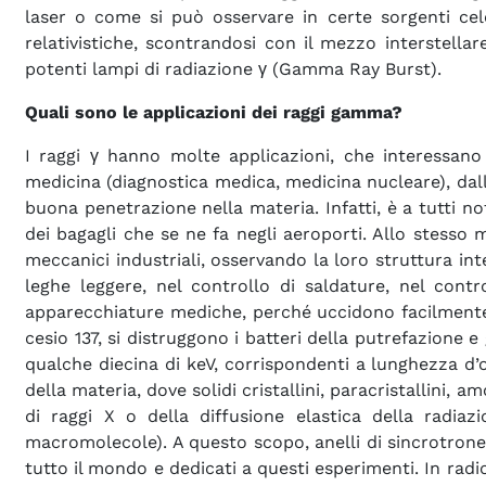
laser o come si può osservare in certe sorgenti cele
relativistiche, scontrandosi con il mezzo interstellar
potenti lampi di radiazione γ (Gamma Ray Burst).
Quali sono le applicazioni dei raggi gamma?
I raggi γ hanno molte applicazioni, che interessano v
medicina (diagnostica medica, medicina nucleare), dall’
buona penetrazione nella materia. Infatti, è a tutti no
dei bagagli che se ne fa negli aeroporti. Allo stesso 
meccanici industriali, osservando la loro struttura int
leghe leggere, nel controllo di saldature, nel contr
apparecchiature mediche, perché uccidono facilmente i
cesio 137, si distruggono i batteri della putrefazione 
qualche diecina di keV, corrispondenti a lunghezza d’o
della materia, dove solidi cristallini, paracristallini,
di raggi X o della diffusione elastica della radiaz
macromolecole). A questo scopo, anelli di sincrotrone 
tutto il mondo e dedicati a questi esperimenti. In radi