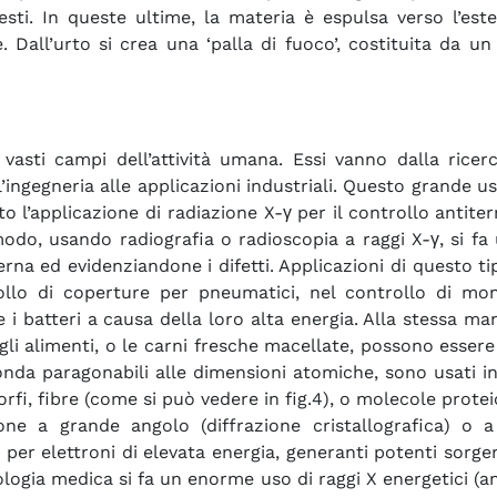
sti. In queste ultime, la materia è espulsa verso l’este
e. Dall’urto si crea una ‘palla di fuoco’, costituita da
asti campi dell’attività umana. Essi vanno dalla ricerca 
ingegneria alle applicazioni industriali. Questo grande us
to l’applicazione di radiazione X-γ per il controllo antiter
modo, usando radiografia o radioscopia a raggi X-γ, si fa 
erna ed evidenziandone i difetti. Applicazioni di questo ti
ollo di coperture per pneumatici, nel controllo di monta
 batteri a causa della loro alta energia. Alla stessa ma
e gli alimenti, o le carni fresche macellate, possono essere
nda paragonabili alle dimensioni atomiche, sono usati inv
 amorfi, fibre (come si può vedere in fig.4), o molecole pro
ione a grande angolo (diffrazione cristallografica) o 
per elettroni di elevata energia, generanti potenti sorge
ologia medica si fa un enorme uso di raggi X energetici (a