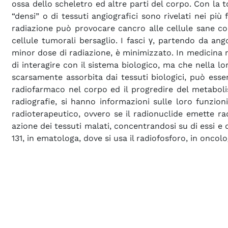
ossa dello scheletro ed altre parti del corpo. Con la 
“densi” o di tessuti angiografici sono rivelati nei pi
radiazione può provocare cancro alle cellule sane colp
cellule tumorali bersaglio. I fasci γ, partendo da ango
minor dose di radiazione, è minimizzato. In medicina 
di interagire con il sistema biologico, ma che nella 
scarsamente assorbita dai tessuti biologici, può esser
radiofarmaco nel corpo ed il progredire del metabolis
radiografie, si hanno informazioni sulle loro funzioni
radioterapeutico, ovvero se il radionuclide emette rad
azione dei tessuti malati, concentrandosi su di essi e 
131, in ematologa, dove si usa il radiofosforo, in oncolo