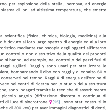
rno per esplosione della stella, ipernova, ad energie
 un plasma di ioni ad altissima temperatura, che emette
scientifica (fisica, chimica, biologia, medicina) alla
o è dovuto al loro largo spettro di energia ed alla loro
roristico mediante radioscopia degli oggetti all’interno
un controllo non distruttivo della qualità dei prodotti
po si hanno, ad esempio, nel controllo dei pezzi fusi di
ggi sigillati. Raggi γ sono usati per sterilizzare le
niera, bombardando il cibo con raggi γ di cobalto 60 o
 conservati nel tempo. Raggi X di energia dell’ordine di
ece nei centri di ricerca per lo studio della struttura
teiche, sono indagati tramite le tecniche di assorbimento
a piccolo angolo (diffrazione discreta o continua di
nti di luce di sincrotrone
[25]
, sono stati costruiti in
nche di 300 keV) per aver immagini diagnostici di denti,