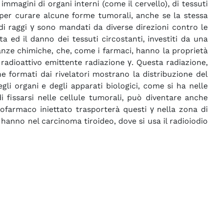
magini di organi interni (come il cervello), di tessuti
ta per curare alcune forme tumorali, anche se la stessa
 di raggi γ sono mandati da diverse direzioni contro le
ta ed il danno dei tessuti circostanti, investiti da una
anze chimiche, che, come i farmaci, hanno la proprietà
radioattivo emittente radiazione γ. Questa radiazione,
he formati dai rivelatori mostrano la distribuzione del
li organi e degli apparati biologici, come si ha nelle
di fissarsi nelle cellule tumorali, può diventare anche
diofarmaco iniettato trasporterà questi γ nella zona di
 hanno nel carcinoma tiroideo, dove si usa il radioiodio