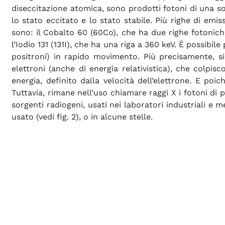
diseccitazione atomica, sono prodotti fotoni di una so
lo stato eccitato e lo stato stabile. Più righe di emi
sono: il Cobalto 60 (60Co), che ha due righe fotoniche
l’Iodio 131 (131I), che ha una riga a 360 keV. È possib
positroni) in rapido movimento. Più precisamente, s
elettroni (anche di energia relativistica), che colp
energia, definito dalla velocità dell’elettrone. E poic
Tuttavia, rimane nell’uso chiamare raggi X i fotoni di 
sorgenti radiogeni, usati nei laboratori industriali e 
usato (vedi fig. 2), o in alcune stelle.