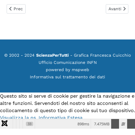
Articolo precedente: 0350. Che cos'è il pagerank e come fu
Articolo suc
Prec
Avanti
© 2002 - 2024
ScienzaPerTutti
- Grafica Francesca Cuicchio
Ufficio Comunicazione INFN
powered by
mspweb
Informativa sul trattamento dei dati
Questo sito si serve di cookie per gestire la navigazione e
altre funzioni. Servendoti del nostro sito acconsenti al
collocamento di questo tipo di cookie sul tuo dispositivo.
Visualizza la ns. Informativa Estesa.
898ms
7.475MB
33
Accetto