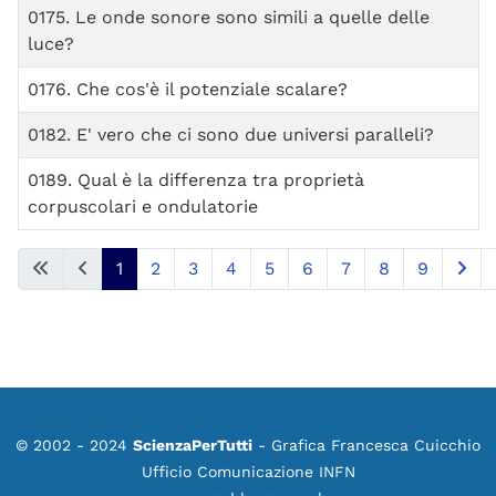
0175. Le onde sonore sono simili a quelle delle
luce?
0176. Che cos'è il potenziale scalare?
0182. E' vero che ci sono due universi paralleli?
0189. Qual è la differenza tra proprietà
corpuscolari e ondulatorie
1
2
3
4
5
6
7
8
9
Pagina 1 di 9
© 2002 - 2024
ScienzaPerTutti
- Grafica Francesca Cuicchio
Ufficio Comunicazione INFN