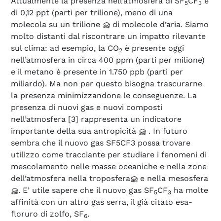
Attualmente la presenza nell’atmosfera di SF
CF
è
5
3
di 0,12 ppt (parti per trilione), meno di una
molecola su un trilione
di molecole d’aria. Siamo
molto distanti dal riscontrare un impatto rilevante
sul clima: ad esempio, la CO
è presente oggi
2
nell’atmosfera in circa 400 ppm (parti per milione)
e il metano è presente in 1.750 ppb (parti per
miliardo). Ma non per questo bisogna trascurarne
la presenza minimizzandone le conseguenze. La
presenza di nuovi gas e nuovi composti
nell’atmosfera [3] rappresenta un indicatore
importante della sua antropicità
. In futuro
sembra che il nuovo gas SF5CF3 possa trovare
utilizzo come tracciante per studiare i fenomeni di
mescolamento nelle masse oceaniche e nella zone
dell’atmosfera
nella troposfera
e nella mesosfera
. E’ utile sapere che il nuovo gas SF
CF
ha molte
5
3
affinità con un altro gas serra, il già citato esa-
floruro di zolfo, SF
.
6