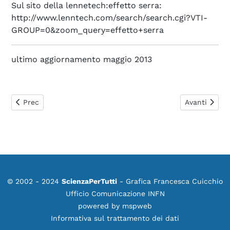
Sul sito della lennetech:effetto serra:
http://www.lenntech.com/search/search.cgi?VTI-
GROUP=0&zoom_query=effetto+serra
ultimo aggiornamento maggio 2013
Articolo precedente: 0394. Mi spiegate le unità di misura di
Articolo suc
Prec
Avanti
© 2002 - 2024
ScienzaPerTutti
- Grafica Francesca Cuicchio
Ufficio Comunicazione INFN
powered by
mspweb
Informativa sul trattamento dei dati