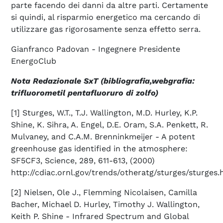
parte facendo dei danni da altre parti. Certamente
si quindi, al risparmio energetico ma cercando di
utilizzare gas rigorosamente senza effetto serra.
Gianfranco Padovan - Ingegnere Presidente
EnergoClub
Nota Redazionale SxT (bibliografia,webgrafia:
trifluorometil pentafluoruro di zolfo)
[1] Sturges, W.T., T.J. Wallington, M.D. Hurley, K.P.
Shine, K. Sihra, A. Engel, D.E. Oram, S.A. Penkett, R.
Mulvaney, and C.A.M. Brenninkmeijer - A potent
greenhouse gas identified in the atmosphere:
SF5CF3, Science, 289, 611-613, (2000)
http://cdiac.ornl.gov/trends/otheratg/sturges/sturges.
[2] Nielsen, Ole J., Flemming Nicolaisen, Camilla
Bacher, Michael D. Hurley, Timothy J. Wallington,
Keith P. Shine - Infrared Spectrum and Global