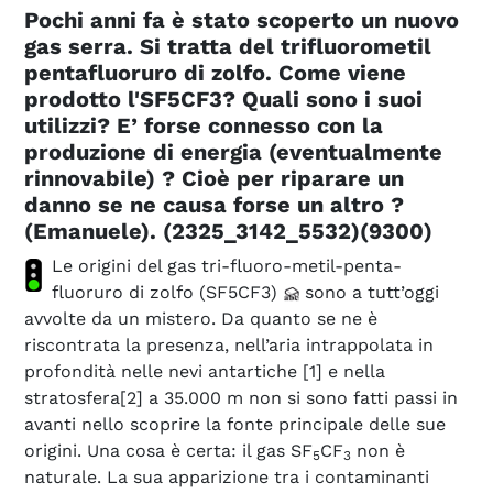
Pochi anni fa è stato scoperto un nuovo
gas serra. Si tratta del trifluorometil
pentafluoruro di zolfo. Come viene
prodotto l'SF5CF3? Quali sono i suoi
utilizzi? E’ forse connesso con la
produzione di energia (eventualmente
rinnovabile) ? Cioè per riparare un
danno se ne causa forse un altro ?
(Emanuele). (2325_3142_5532)(9300)
Le origini del gas tri-fluoro-metil-penta-
fluoruro di zolfo (SF5CF3)
sono a tutt’oggi
avvolte da un mistero. Da quanto se ne è
riscontrata la presenza, nell’aria intrappolata in
profondità nelle nevi antartiche [1] e nella
stratosfera[2] a 35.000 m non si sono fatti passi in
avanti nello scoprire la fonte principale delle sue
origini. Una cosa è certa: il gas SF
CF
non è
5
3
naturale. La sua apparizione tra i contaminanti