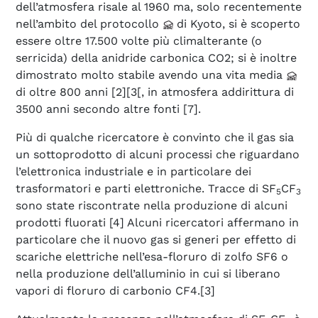
dell’atmosfera risale al 1960 ma, solo recentemente
nell’ambito del protocollo
di Kyoto, si è scoperto
essere oltre 17.500 volte più climalterante (o
serricida) della anidride carbonica CO2; si è inoltre
dimostrato molto stabile avendo una vita media
di oltre 800 anni [2][3[, in atmosfera addirittura di
3500 anni secondo altre fonti [7].
Più di qualche ricercatore è convinto che il gas sia
un sottoprodotto di alcuni processi che riguardano
l’elettronica industriale e in particolare dei
trasformatori e parti elettroniche. Tracce di SF
CF
5
3
sono state riscontrate nella produzione di alcuni
prodotti fluorati [4] Alcuni ricercatori affermano in
particolare che il nuovo gas si generi per effetto di
scariche elettriche nell’esa-floruro di zolfo SF6 o
nella produzione dell’alluminio in cui si liberano
vapori di floruro di carbonio CF4.[3]