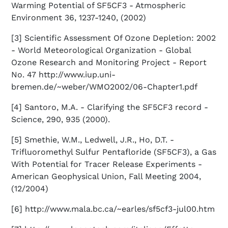
Warming Potential of SF5CF3 - Atmospheric
Environment 36, 1237-1240, (2002)
[3] Scientific Assessment Of Ozone Depletion: 2002
- World Meteorological Organization - Global
Ozone Research and Monitoring Project - Report
No. 47 http://www.iup.uni-
bremen.de/~weber/WMO2002/06-Chapter1.pdf
[4] Santoro, M.A. - Clarifying the SF5CF3 record -
Science, 290, 935 (2000).
[5] Smethie, W.M., Ledwell, J.R., Ho, D.T. -
Trifluoromethyl Sulfur Pentafloride (SF5CF3), a Gas
With Potential for Tracer Release Experiments -
American Geophysical Union, Fall Meeting 2004,
(12/2004)
[6] http://www.mala.bc.ca/~earles/sf5cf3-jul00.htm