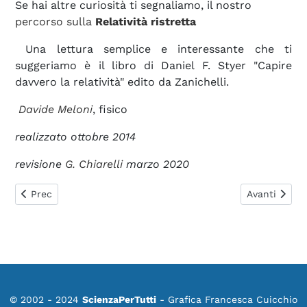
Se hai altre curiosità ti segnaliamo, il nostro
percorso
sulla
Relatività ristretta
Una lettura semplice e interessante che ti
suggeriamo è il libro di Daniel F. Styer "Capire
davvero la relatività" edito da Zanichelli.
Davide Meloni
, fisico
realizzato ottobre 2014
revisione
G. Chiarelli
marzo 2020
Articolo precedente: 0421. I concetti assoluti di Spazio e T
Articolo suc
Prec
Avanti
© 2002 - 2024
ScienzaPerTutti
- Grafica Francesca Cuicchio