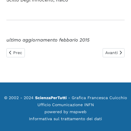
ultimo aggiornamento febbario 2015
Articolo precedente: 0429. Abbiamo parole (non matematich
Articolo succ
Prec
Avanti
© 2002 - 2024
ScienzaPerTutti
- Grafica Francesca Cuicchio
Ufficio Comunicazione INFN
powered by
mspweb
Informativa sul trattamento dei dati