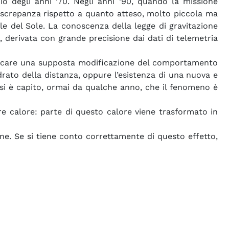
zio degli anni ’70. Negli anni ’90, quando la missione
 discrepanza rispetto a quanto atteso, molto piccola ma
e del Sole. La conoscenza della legge di gravitazione
 derivata con grande precisione dai dati di telemetria
nvocare una supposta modificazione del comportamento
drato della distanza, oppure l’esistenza di una nuova e
 si è capito, ormai da qualche anno, che il fenomeno è
re calore: parte di questo calore viene trasformato in
one. Se si tiene conto correttamente di questo effetto,