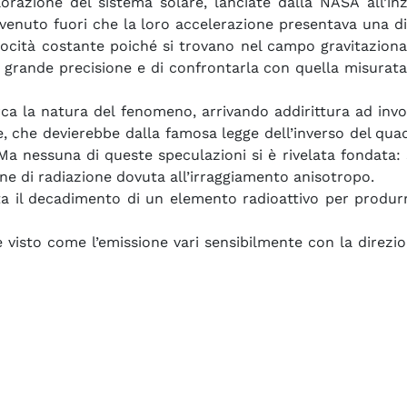
lorazione del sistema solare, lanciate dalla NASA all’in
, è venuto fuori che la loro accelerazione presentava una
ocità costante poiché si trovano nel campo gravitazional
rande precisione e di confrontarla con quella misurata,
rca la natura del fenomeno, arrivando addirittura ad i
re, che devierebbe dalla famosa legge dell’inverso del qua
 Ma nessuna di queste speculazioni si è rivelata fondata:
ione di radiazione dovuta all’irraggiamento anisotropo.
ta il decadimento di un elemento radioattivo per produr
è visto come l’emissione vari sensibilmente con la direzi