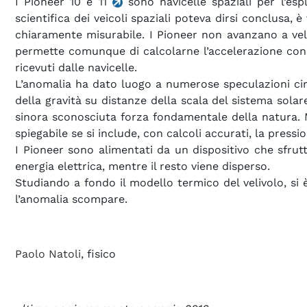
I Pioneer 10 e 11
sono navicelle spaziali per l’esp
scientifica dei veicoli spaziali poteva dirsi conclusa
chiaramente misurabile. I Pioneer non avanzano a vel
permette comunque di calcolarne l’accelerazione con g
ricevuti dalle navicelle.
L’anomalia ha dato luogo a numerose speculazioni ci
della gravità su distanze della scala del sistema sola
sinora sconosciuta forza fondamentale
della natura.
spiegabile se si include, con calcoli accurati, la press
I Pioneer sono alimentati da un dispositivo che sfrut
energia elettrica, mentre il resto viene disperso.
Studiando a fondo il modello termico del velivolo, si 
l’anomalia scompare.
Paolo Natoli
, fisico