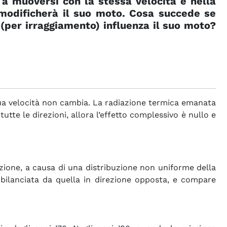
a muoversi con la stessa velocità e nella
 modificherà il suo moto. Cosa succede se
 (per irraggiamento) influenza il suo moto?
a sua velocità non cambia. La radiazione termica emanata
tutte le direzioni, allora l’effetto complessivo è nullo e
rezione, a causa di una distribuzione non uniforme della
 bilanciata da quella in direzione opposta, e compare