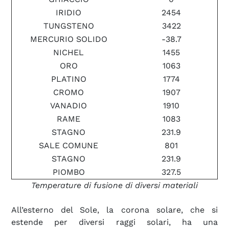
IRIDIO
2454
TUNGSTENO
3422
MERCURIO SOLIDO
-38.7
NICHEL
1455
ORO
1063
PLATINO
1774
CROMO
1907
VANADIO
1910
RAME
1083
STAGNO
231.9
SALE COMUNE
801
STAGNO
231.9
PIOMBO
327.5
Temperature di fusione di diversi materiali
All’esterno del Sole, la corona solare, che si
estende per diversi raggi solari, ha una