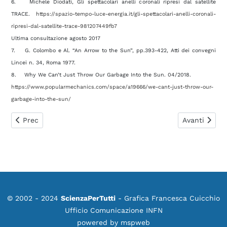
6. Michele Diodati, Gli spettacolari anelli coronali ripresi dal satellite
TRACE.
https://spazio-tempo-luce-energia.it/gli-spettacolari-anelli-coronali-
ripresi-dal-satellite-trace-981207449fb7
Ultima consultazione agosto 2017
7. G. Colombo e Al. “An Arrow to the Sun”, pp.393-422, Atti dei convegni
Lincei n. 34, Roma 1977.
8. Why We Can’t Just Throw Our Garbage Into the Sun. 04/2018.
https://www.popularmechanics.com/space/a19666/we-cant-just-throw-our-
garbage-into-the-sun/
Articolo precedente: 0472. Stringhe e spazio-tempo
Articolo suc
Prec
Avanti
© 2002 - 2024
ScienzaPerTutti
- Grafica Francesca Cuicchio
Ufficio Comunicazione INFN
powered by
mspweb