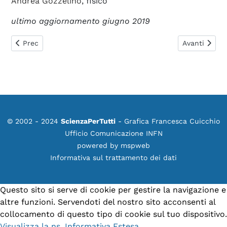
Andrea Gozzelino
, fisico
ultimo aggiornamento giugno 2019
Articolo precedente: 0488. Effetto Doppler e onde gravitazio
Articolo succ
Prec
Avanti
© 2002 - 2024
ScienzaPerTutti
- Grafica Francesca Cuicchio
Ufficio Comunicazione INFN
powered by
mspweb
Informativa sul trattamento dei dati
Questo sito si serve di cookie per gestire la navigazione e
altre funzioni. Servendoti del nostro sito acconsenti al
collocamento di questo tipo di cookie sul tuo dispositivo.
Visualizza la ns. Informativa Estesa.