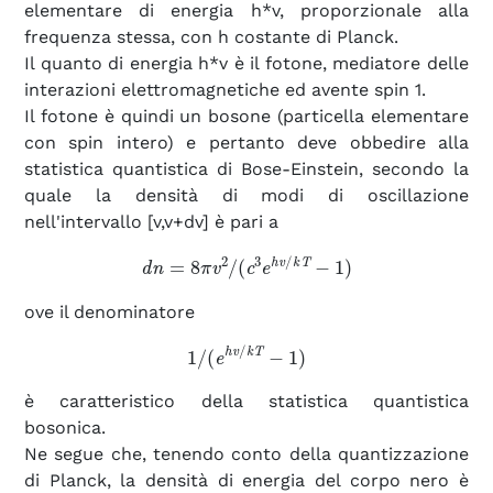
elementare di energia h*v, proporzionale alla
frequenza stessa, con h costante di Planck.
Il quanto di energia h*v è il fotone, mediatore delle
interazioni elettromagnetiche ed avente spin 1.
Il fotone è quindi un bosone (particella elementare
con spin intero) e pertanto deve obbedire alla
statistica quantistica di Bose-Einstein, secondo la
quale la densità di modi di oscillazione
nell'intervallo [v,v+dv] è pari a
d
n
=
8
π
v
2
/
(
c
3
e
h
v
/
k
T
−
1
)
ove il denominatore
1
/
(
e
h
v
/
k
T
−
1
)
è caratteristico della statistica quantistica
bosonica.
Ne segue che, tenendo conto della quantizzazione
di Planck, la densità di energia del corpo nero è