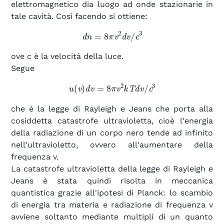
elettromagnetico dia luogo ad onde stazionarie in
tale cavità. Così facendo si ottiene:
d
n
=
8
π
v
2
d
v
/
c
3
ove c è la velocità della luce.
Segue
u
(
v
)
d
v
=
8
π
v
2
k
T
d
v
/
c
3
che è la legge di Rayleigh e Jeans che porta alla
cosiddetta catastrofe ultravioletta, cioè l'energia
della radiazione di un corpo nero tende ad infinito
nell'ultravioletto, ovvero all'aumentare della
frequenza v.
La catastrofe ultravioletta della legge di Rayleigh e
Jeans è stata quindi risolta in meccanica
quantistica grazie all'ipotesi di Planck: lo scambio
di energia tra materia e radiazione di frequenza v
avviene soltanto mediante multipli di un quanto