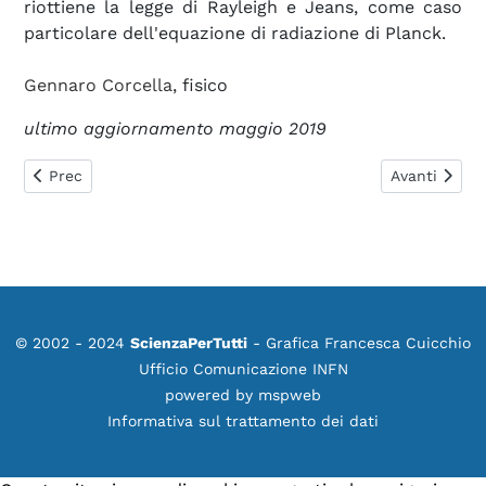
riottiene la legge di Rayleigh e Jeans, come caso
particolare dell'equazione di radiazione di Planck.
Gennaro Corcella
, fisico
ultimo aggiornamento maggio 2019
Articolo precedente: 0487. Quanto tempo si impiega ad anal
Articolo suc
Prec
Avanti
© 2002 - 2024
ScienzaPerTutti
- Grafica Francesca Cuicchio
Ufficio Comunicazione INFN
powered by
mspweb
Informativa sul trattamento dei dati