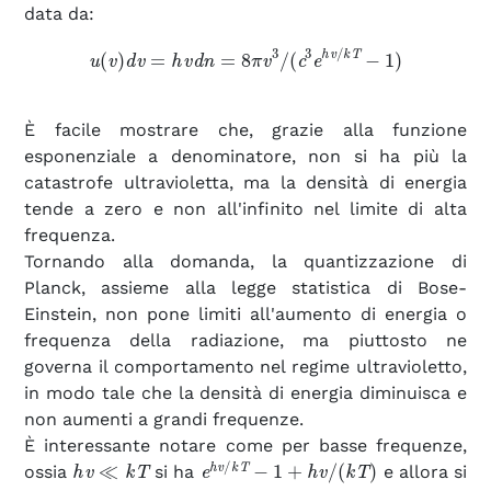
data da:
u
(
v
)
d
v
=
h
v
d
n
=
8
π
v
3
/
(
c
3
e
h
v
/
k
T
−
1
)
È facile mostrare che, grazie alla funzione
esponenziale a denominatore, non si ha più la
catastrofe ultravioletta, ma la densità di energia
tende a zero e non all'infinito nel limite di alta
frequenza.
Tornando alla domanda, la quantizzazione di
Planck, assieme alla legge statistica di Bose-
Einstein, non pone limiti all'aumento di energia o
frequenza della radiazione, ma piuttosto ne
governa il comportamento nel regime ultravioletto,
in modo tale che la densità di energia diminuisca e
non aumenti a grandi frequenze.
È interessante notare come per basse frequenze,
h
v
≪
k
T
e
h
v
/
k
T
−
1
+
h
v
/
(
k
T
)
ossia
si ha
e allora si