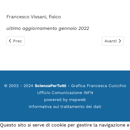
Francesco Vissani
, fisico
ultimo aggiornamento gennaio 2022
Articolo precedente: 0513. Neutrini e decadimenti molto rari
Articolo suc
Prec
Avanti
© 2002 - 2024
ScienzaPerTutti
- Grafica Francesca Cuicchio
Ufficio Comunicazione INFN
powered by
mspweb
Informativa sul trattamento dei dati
Questo sito si serve di cookie per gestire la navigazione e