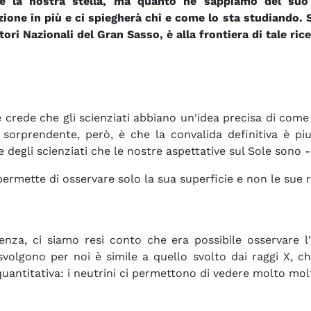
 è la nostra stella, ma quanto ne sappiamo del su
ione in più e ci spiegherà chi e come lo sta studiando
tori Nazionali del Gran Sasso, è alla frontiera di tale rice
 crede che gli scienziati abbiano un'idea precisa di come
sorprendente, però, è che la convalida definitiva è piut
e degli scienziati che le nostre aspettative sul Sole sono 
ermette di osservare solo la sua superficie e non le sue re
ienza, ci siamo resi conto che era possibile osservare 
volgono per noi è simile a quello svolto dai raggi X, ch
uantitativa: i neutrini ci permettono di vedere molto mol