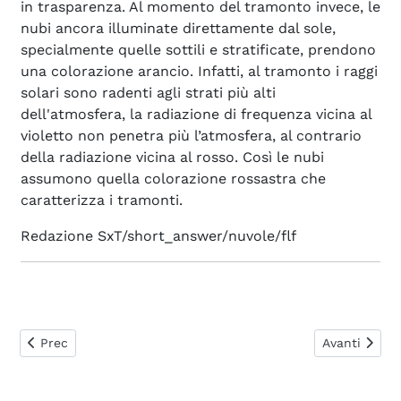
in trasparenza. Al momento del tramonto invece, le
nubi ancora illuminate direttamente dal sole,
specialmente quelle sottili e stratificate, prendono
una colorazione arancio. Infatti, al tramonto i raggi
solari sono radenti agli strati più alti
dell'atmosfera, la radiazione di frequenza vicina al
violetto non penetra più l’atmosfera, al contrario
della radiazione vicina al rosso. Così le nubi
assumono quella colorazione rossastra che
caratterizza i tramonti.
Redazione SxT/short_answer/nuvole/flf
Articolo precedente: 0149. Che cos'è la matematica?
Articolo succ
Prec
Avanti