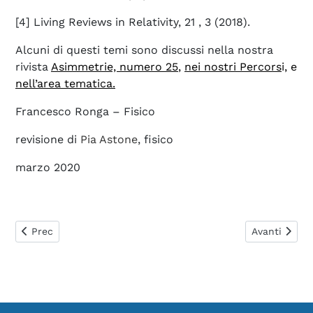
[4] Living Reviews in Relativity, 21 , 3 (2018).
Alcuni di questi temi sono discussi nella nostra
rivista
Asimmetrie, numero 25
,
nei nostri Percors
i
, e
nell’area tematica.
Francesco Ronga – Fisico
revisione di
Pia Astone
, fisico
marzo 2020
Articolo precedente: 0137. Sulla stampa è apparsa la notizia
Articolo suc
Prec
Avanti