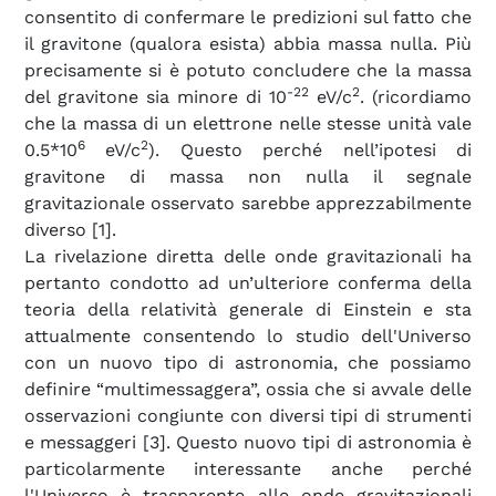
consentito di confermare le predizioni sul fatto che
il gravitone (qualora esista) abbia massa nulla. Più
precisamente si è potuto concludere che la massa
-22
2
del gravitone sia minore di 10
eV/c
. (ricordiamo
che la massa di un elettrone nelle stesse unità vale
6
2
0.5*10
eV/c
). Questo perché nell’ipotesi di
gravitone di massa non nulla il segnale
gravitazionale osservato sarebbe apprezzabilmente
diverso [1].
La rivelazione diretta delle onde gravitazionali ha
pertanto condotto ad un’ulteriore conferma della
teoria della relatività generale di Einstein e sta
attualmente consentendo lo studio dell'Universo
con un nuovo tipo di astronomia, che possiamo
definire “multimessaggera”, ossia che si avvale delle
osservazioni congiunte con diversi tipi di strumenti
e messaggeri [3]. Questo nuovo tipi di astronomia è
particolarmente interessante anche perché
l'Universo è trasparente alle onde gravitazionali