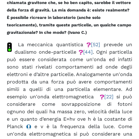
chiamata gravitone che, se ho ben capito, sarebbe il vettore
della forza di gravità. La mia domanda è: esiste realmente?
È possibile ricreare in laboratorio (anche solo
teoricamente), tramite queste particelle, un qualche campo
gravitazionale? In che modo? (Ivano C.)
La meccanica quantistica
[52]
prevede un
dualismo onde-particelle
[44]
. Ogni particella
può essere considerata come un'onda ed infatti
sono stati rivelati comportamenti ad onde degli
elettroni e d’altre particelle. Analogamente un'onda
prodotta da una forza può avere comportamenti
simili a quelli di una particella elementare. Ad
esempio un'onda elettromagnetica
[22]
si può
considerare come sovrapposizione di fotoni
ognuno dei quali ha massa zero, velocità della luce
e un quanto d’energia E=hv ove h è la costante di
Planck
e v è la frequenza della luce. Come
un'onda elettromagnetica si può considerare una