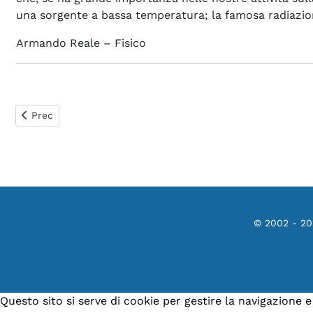
una sorgente a bassa temperatura; la famosa radiazi
Armando Reale – Fisico
Articolo precedente: 0173. Qual è il linguaggio di programm
Prec
© 2002 - 2
Questo sito si serve di cookie per gestire la navigazione 