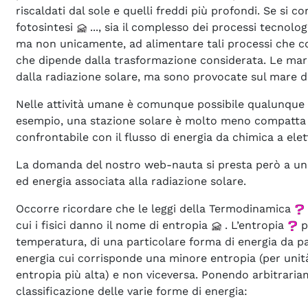
riscaldati dal sole e quelli freddi più profondi. Se si c
fotosintesi
..., sia il complesso dei processi tecnolo
ma non unicamente, ad alimentare tali processi che co
che dipende dalla trasformazione considerata. Le mare
dalla radiazione solare, ma sono provocate sul mare da
Nelle attività umane è comunque possibile qualunque c
esempio, una stazione solare è molto meno compatta di 
confrontabile con il flusso di energia da chimica a el
La domanda del nostro web-nauta si presta però a una q
ed energia associata alla radiazione solare.
Occorre ricordare che le leggi della Termodinamica
cui i fisici danno il nome di entropia
. L’entropia
p
temperatura, di una particolare forma di energia da part
energia cui corrisponde una minore entropia (per unità di
entropia più alta) e non viceversa. Ponendo arbitraria
classificazione delle varie forme di energia: