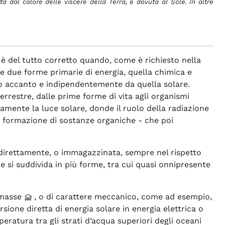
a dal calore delle viscere della Terra, è dovuta al Sole. In altre
è del tutto corretto quando, come è richiesto nella
re due forme primarie di energia, quella chimica e
o accanto e indipendentemente da quella solare.
errestre, dalle prime forme di vita agli organismi
ttamente la luce solare, donde il ruolo della radiazione
la formazione di sostanze organiche - che poi
a direttamente, o immagazzinata, sempre nel rispetto
 si suddivida in più forme, tra cui quasi onnipresente
omasse
, o di carattere meccanico, come ad esempio,
sione diretta di energia solare in energia elettrica o
ratura tra gli strati d’acqua superiori degli oceani