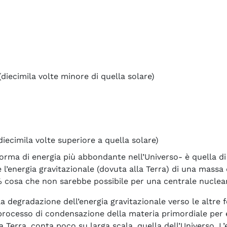
diecimila volte minore di quella solare)
diecimila volte superiore a quella solare)
orma di energia più abbondante nell’Universo- è quella di p
l’energia gravitazionale (dovuta alla Terra) di una massa d
 cosa che non sarebbe possibile per una centrale nuclea
 degradazione dell’energia gravitazionale verso le altre f
l processo di condensazione della materia primordiale per e
 Terra, conta poco su larga scala, quella dell’Universo. L’e