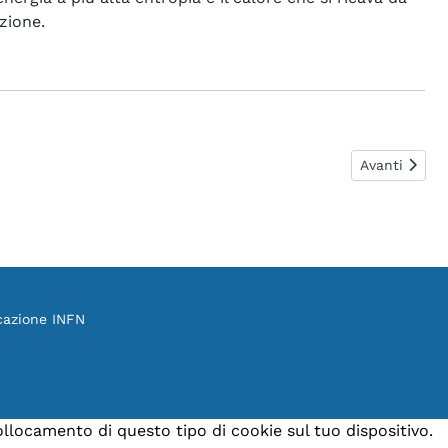
zione.
Articolo suc
Avanti
cazione INFN
collocamento di questo tipo di cookie sul tuo dispositivo.