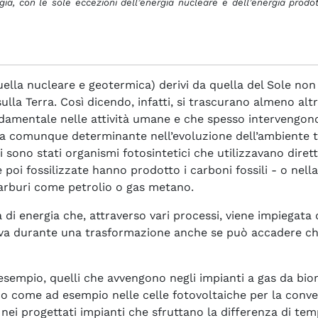
a, con le sole eccezioni dell’energia nucleare e dell’energia prodott
ella nucleare e geotermica) derivi da quella del Sole non 
lla Terra. Così dicendo, infatti, si trascurano almeno alt
damentale nelle attività umane e che spesso intervengon
tata comunque determinante nell’evoluzione dell’ambiente t
nti sono stati organismi fotosintetici che utilizzavano dire
 poi fossilizzate hanno prodotto i carboni fossili - o nel
arburi come petrolio o gas metano.
a di energia che, attraverso vari processi, viene impiegat
erva durante una trasformazione anche se può accadere che
esempio, quelli che avvengono negli impianti a gas da bi
rico come ad esempio nelle celle fotovoltaiche per la conver
i progettati impianti che sfruttano la differenza di tempe