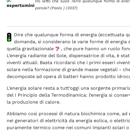
Ho letto che sulla Terra qualunque forma di energi
parole? (Paolo ) (3037)
Dire che qualunque forma di energia (eccettuata qu
domanda, si considerano le varie forme di energia su
quella gravitazionale
, che pure hanno un ruolo fon
L’energia radiante del Sole, dispensatrice di vita, è s
viventi attuali. Basta ricordarsi che i primi esseri vive
solare nella formazione di grande masse vegetali - che
decomposte ad opera di batteri hanno prodotto idroc
L’energia solare resta a tutt’oggi una sorgente primari
del I Principio della Termodinamica: l’energia si cons
la produzione di calore.
Abbiamo così processi di natura biochimica come, ad 
nei generatori di elettricità da energia eolica, o elett
puramente termico come nei comuni impianti solari o ne