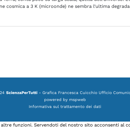
one cosmica a 3 K
(microonde) ne sembra l’ultima degrada
azione che si deve usare su un computer quantistico?
024
ScienzaPerTutti
- Grafica Francesca Cuicchio Ufficio Comuni
powered by
mspweb
Informativa sul trattamento dei dati
e altre funzioni. Servendoti del nostro sito acconsenti al 