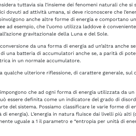
onsidera tuttavia sia l’insieme dei fenomeni naturali che si
gici dovuti ad attività umana, si deve riconoscere che l’en
involgono anche altre forme di energia e comportano una 
e ad esempio, che l’uomo utilizza laddove è conveniente,
ll’azione gravitazionale della Luna e del Sole.
onversione da una forma di energia ad un’altra anche se 
una batteria di accumulatori anche se, a parità di potenz
ettrica in un normale accumulatore.
ualche ulteriore riflessione, di carattere generale, sul 
impongono che ad ogni forma di energia utilizzata da un si
uò essere definita come un indicatore del grado di disordi
e del sistema. Possiamo classificare le varie forme di ener
 energia). L’energia in natura fluisce dai livelli più alti (
mente uguale a 1 il parametro e “entropia per unità di ene