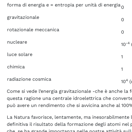
forma di energia e = entropia per unità di energia
0
gravitazionale
0
rotazionale meccanica
0
nucleare
-4
10
(
luce solare
1
chimica
1
radiazione cosmica
4
10
(
Come si vede l’energia gravitazionale -che è anche la f
questa ragione una centrale idroelettrica che converte 
può avere un rendimento che si avvicina anche al 100%
La Natura favorisce, lentamente, ma inesorabilmente la
definitiva il risultato della formazione degli atomi ne
che, se ha grande importanza nelle nostre attività sulla