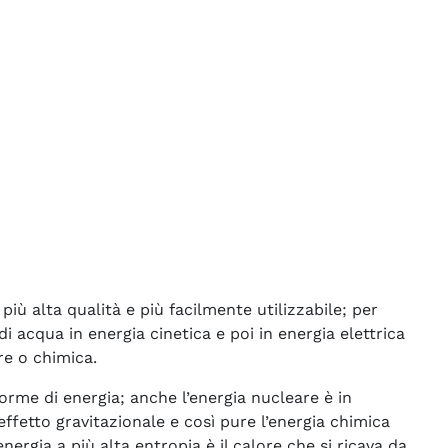
iù alta qualità e più facilmente utilizzabile; per
i acqua in energia cinetica e poi in energia elettrica
re o chimica.
orme di energia; anche l’energia nucleare è in
ffetto gravitazionale e così pure l’energia chimica
nergia a più alta entropia è il calore che si ricava da