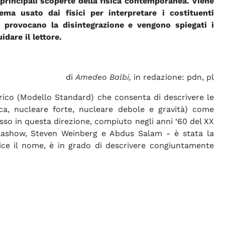
 principali scoperte della fisica contemporanea. Viene
ema usato dai fisici per interpretare i costituenti
 provocano la disintegrazione e vengono spiegati i
dare il lettore.
di
Amedeo Balbi
,
in redazione: pdn, pl
orico (Modello Standard) che consenta di descrivere le
ica, nucleare forte, nucleare debole e gravità) come
sso in questa direzione, compiuto negli anni ‘60 del XX
Glashow, Steven Weinberg e Abdus Salam - è stata la
ice il nome, è in grado di descrivere congiuntamente