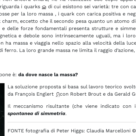
 riguarda i quarks
di cui esistono sei varietà: tre con ca
osse per la loro massa , i quark con carica positiva e neg
rk charm, eccetto che il secondo pesa quanto un atomo di
e e delle forze fondamentali presenta strutture e simmet
netica e debole sono intrinsecamente uguali, ma i loro e
n ha massa e viaggia nello spazio alla velocità della luc
di ferro. La loro grande massa ne limita il raggio d’azion
 pone è:
da dove nasce la massa?
La soluzione proposta si basa sul lavoro teorico svol
da François Englert
con Robert Brout e da Gerald G
Il meccanismo risultante (che viene indicato con i
spontanea di simmetria
.
FONTE fotografia di Peter Higgs: Claudia Marcelloni