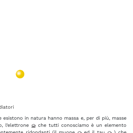
iatori
he esistono in natura hanno massa e, per di più, masse
, l’elettrone
che tutti conosciamo è un elemento
rentemente ridondanti (il muone
ed il tau
) che