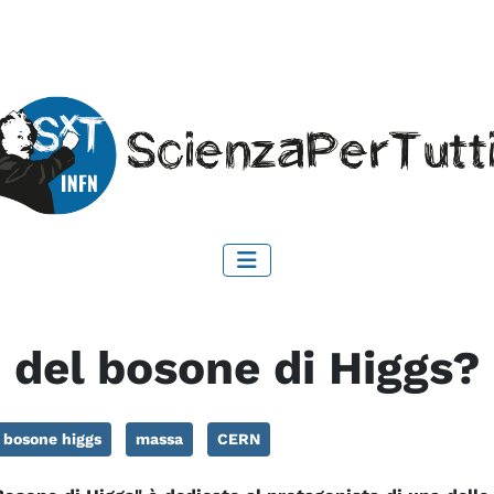
o del bosone di Higgs?
bosone higgs
massa
CERN