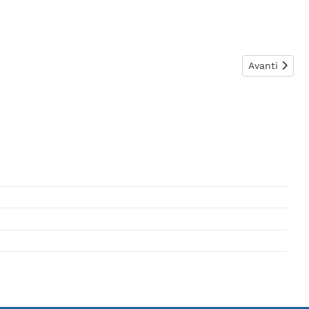
Articolo suc
Avanti