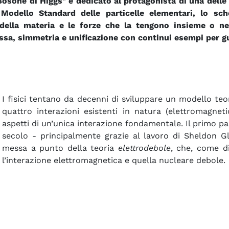
 Bosone di Higgs" è dedicato al protagonista di una delle
 Modello Standard delle particelle elementari, lo sch
della materia e le forze che la tengono insieme o ne
ssa, simmetria e unificazione con continui esempi per gui
I fisici tentano da decenni di sviluppare un modello te
quattro interazioni esistenti in natura (elettromagnet
aspetti di un’unica interazione fondamentale. Il primo pa
secolo - principalmente grazie al lavoro di Sheldon 
messa a punto della teoria
elettrodebole
, che, come d
l’interazione elettromagnetica e quella nucleare debole.