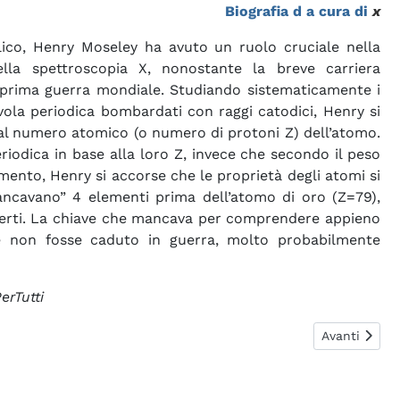
Biografia d a cura di
x
ico, Henry Moseley ha avuto un ruolo cruciale nella
lla spettroscopia X, nonostante la breve carriera
 prima guerra mondiale. Studiando sistematicamente i
vola periodica bombardati con raggi catodici, Henry si
al numero atomico (o numero di protoni Z) dell’atomo.
riodica in base alla loro Z, invece che secondo il peso
mento, Henry si accorse che le proprietà degli atomi si
ancavano” 4 elementi prima dell’atomo di oro (Z=79),
perti. La chiave che mancava per comprendere appieno
 se non fosse caduto in guerra, molto probabilmente
erTutti
Articolo succ
Avanti