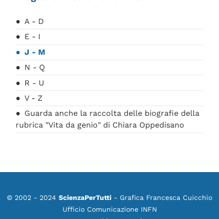
A - D
E - I
J - M
N - Q
R - U
V - Z
Guarda anche la raccolta delle biografie della
rubrica "Vita da genio" di Chiara Oppedisano
© 2002 - 2024
ScienzaPerTutti
- Grafica Francesca Cuicchio
Ufficio Comunicazione INFN