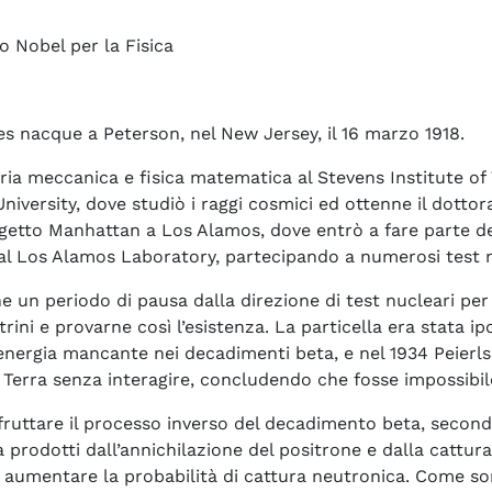
o Nobel per la Fisica
es nacque a Peterson, nel New Jersey, il 16 marzo 1918.
ia meccanica e fisica matematica al Stevens Institute of T
University, dove studiò i raggi cosmici ed ottenne il dott
ogetto Manhattan a Los Alamos, dove entrò a fare parte de
al Los Alamos Laboratory, partecipando a numerosi test nu
e un periodo di pausa dalla direzione di test nucleari per
utrini e provarne così l’esistenza. La particella era stata i
energia mancante nei decadimenti beta, e nel 1934 Peierl
 Terra senza interagire, concludendo che fosse impossibile
 sfruttare il processo inverso del decadimento beta, seco
prodotti dall’annichilazione del positrone e dalla cattura
per aumentare la probabilità di cattura neutronica. Come 