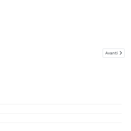
Articolo suc
Avanti