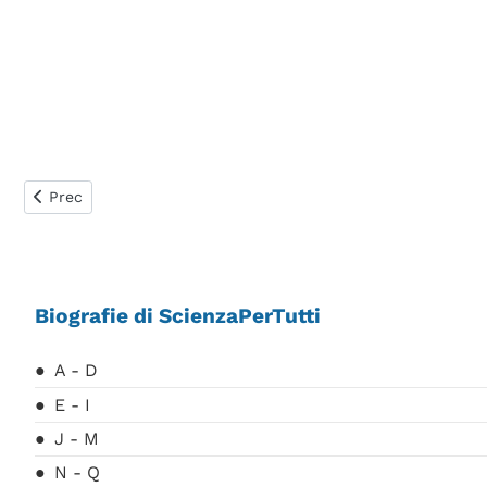
Articolo precedente: Regnault Henri Victor
Prec
Biografie di ScienzaPerTutti
A - D
E - I
J - M
N - Q