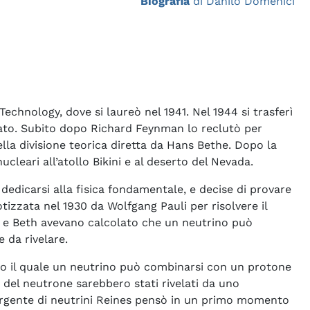
Biografia
di Danilo Domenici
echnology, dove si laureò nel 1941. Nel 1944 si trasferì
orato. Subito dopo Richard Feynman lo reclutò per
lla divisione teorica diretta da Hans Bethe. Dopo la
cleari all’atollo Bikini e al deserto del Nevada.
 dedicarsi alla fisica fondamentale, e decise di provare
potizzata nel 1930 da Wolfgang Pauli per risolvere il
s e Beth avevano calcolato che un neutrino può
 da rivelare.
ndo il quale un neutrino può combinarsi con un protone
 del neutrone sarebbero stati rivelati da uno
sorgente di neutrini Reines pensò in un primo momento