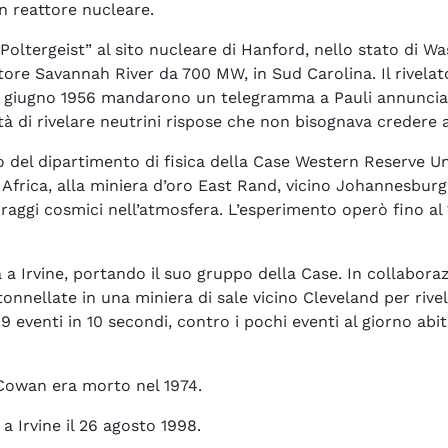
n reattore nucleare.
Poltergeist” al sito nucleare di Hanford, nello stato di Wa
ore Savannah River da 700 MW, in Sud Carolina. Il rivelatore
l 14 giugno 1956 mandarono un telegramma a Pauli annuncia
tà di rivelare neutrini rispose che non bisognava credere a 
 del dipartimento di fisica della Case Western Reserve Uni
d Africa, alla miniera d’oro East Rand, vicino Johannesburg
i raggi cosmici nell’atmosfera. L’esperimento operò fino al 
ia a Irvine, portando il suo gruppo della Case. In collabora
nellate in una miniera di sale vicino Cleveland per rivela
 eventi in 10 secondi, contro i pochi eventi al giorno abit
. Cowan era morto nel 1974.
 a Irvine il 26 agosto 1998.