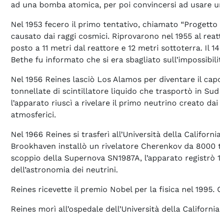
ad una bomba atomica, per poi convincersi ad usare u
Nel 1953 fecero il primo tentativo, chiamato “Progetto 
causato dai raggi cosmici. Riprovarono nel 1955 al reatt
posto a 11 metri dal reattore e 12 metri sottoterra. I
Bethe fu informato che si era sbagliato sull’impossibili
Nel 1956 Reines lasciò Los Alamos per diventare il capo
tonnellate di scintillatore liquido che trasportò in Su
l’apparato riuscì a rivelare il primo neutrino creato da
atmosferici.
Nel 1966 Reines si trasferì all’Università della Californ
Brookhaven installò un rivelatore Cherenkov da 8000 ton
scoppio della Supernova SN1987A, l’apparato registrò 19
dell’astronomia dei neutrini.
Reines ricevette il premio Nobel per la fisica nel 1995
Reines morì all’ospedale dell’Università della California