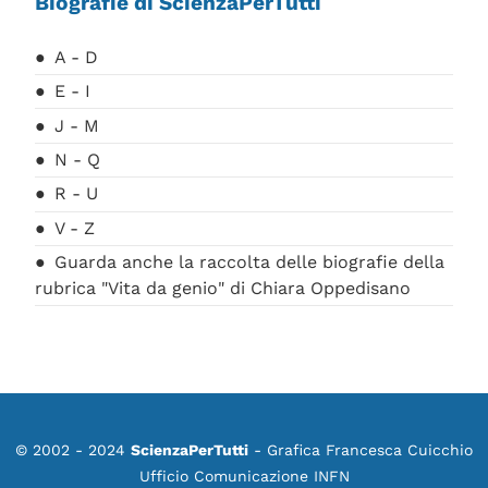
Biografie di ScienzaPerTutti
A - D
E - I
J - M
N - Q
R - U
V - Z
Guarda anche la raccolta delle biografie della
rubrica "Vita da genio" di Chiara Oppedisano
© 2002 - 2024
ScienzaPerTutti
- Grafica Francesca Cuicchio
Ufficio Comunicazione INFN