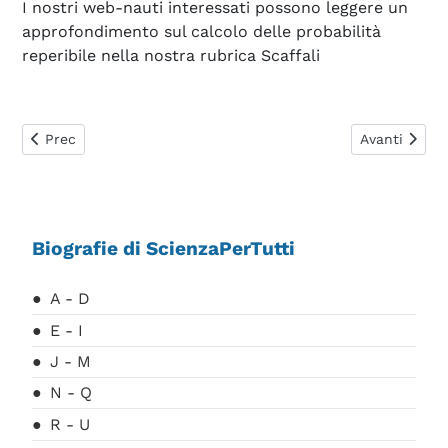
I nostri web-nauti interessati possono leggere un
approfondimento sul calcolo delle probabilità
reperibile nella nostra rubrica Scaffali
Articolo precedente: Klein Oskar
Articolo suc
Prec
Avanti
Biografie di ScienzaPerTutti
A - D
E - I
J - M
N - Q
R - U