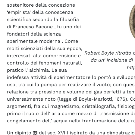
sostenitore della concezione
‘empirista’ della conoscenza
scientifica secondo la filosofia
di Franceso Bacone , fu uno dei
fondatori della scienza
sperimentale moderna . Come
molti scienziati della sua epoca,
Robert Boyle ritratto
interessati alla comprensione e
da un’ incisione di
controllo dei fenomeni naturali,
htt
praticò l’ alchimia. La sua
indefessa attività di sperimentatore lo portò a sviluppa
uso, tra cui la pompa per realizzare il vuoto; con ques
relazione tra pressione e volume dei gas perfetti a te
universalmente noto (legge di Boyle-Mariotti, 1676). 
argomenti, fra cui magnetismo, cristallografia, fisio
primo il ruolo dell’ aria come mezzo di trasmissione dei
congelamento dell’ acqua nella frantumazione delle r
Un dipinto
del sec. XVIII ispirato da una dimostrazi