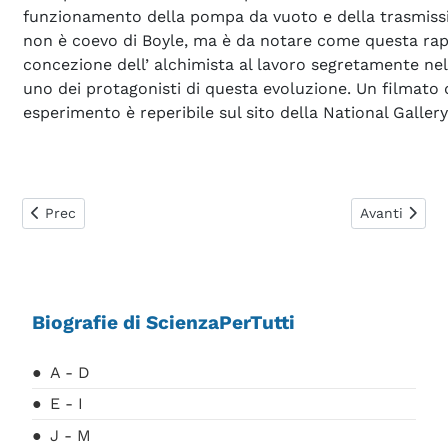
funzionamento della pompa da vuoto e della trasmission
non è coevo di Boyle, ma è da notare come questa rap
concezione dell’ alchimista al lavoro segretamente nel
uno dei protagonisti di questa evoluzione. Un filmato 
esperimento è reperibile sul sito della National Gallery
Articolo precedente: Riemann Georg Friedrich Bernhard
Articolo suc
Prec
Avanti
Biografie di ScienzaPerTutti
A - D
E - I
J - M