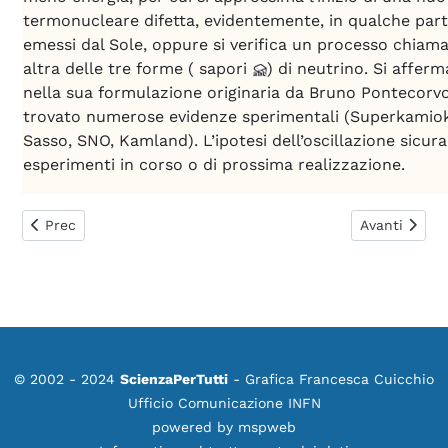
termonucleare difetta, evidentemente, in qualche parte; 
emessi dal Sole, oppure si verifica un processo chiamat
altra delle tre forme ( sapori
) di neutrino. Si affer
nella sua formulazione originaria da Bruno Pontecorvo 
trovato numerose evidenze sperimentali (Superkamiok
Sasso, SNO, Kamland). L’ipotesi dell’oscillazione sicu
esperimenti in corso o di prossima realizzazione.
Articolo precedente: Oscillazione
Articolo succ
Prec
Avanti
© 2002 - 2024
ScienzaPerTutti
- Grafica Francesca Cuicchio
Ufficio Comunicazione INFN
powered by
mspweb