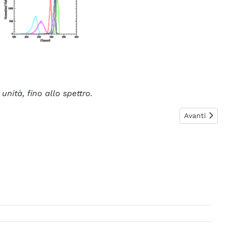
unità, fino allo spettro.
Articolo succ
Avanti