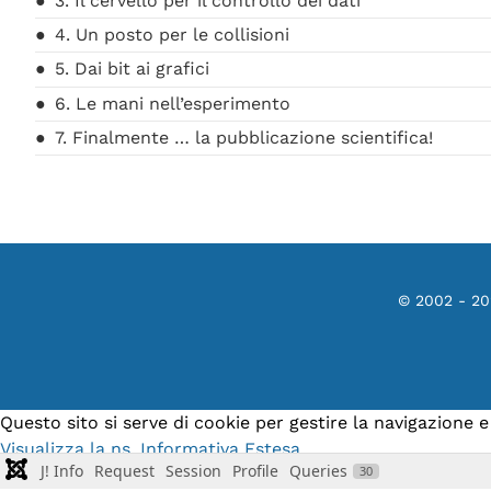
3. Il cervello per il controllo dei dati
4. Un posto per le collisioni
5. Dai bit ai grafici
6. Le mani nell’esperimento
7. Finalmente … la pubblicazione scientifica!
© 2002 - 2
Questo sito si serve di cookie per gestire la navigazione 
Visualizza la ns. Informativa Estesa.
J! Info
Request
Session
Profile
Queries
30
Accetto