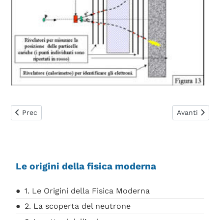
Articolo precedente: 4. L'osservazione sperimentale dei qua
Articolo succ
Prec
Avanti
Le origini della fisica moderna
1. Le Origini della Fisica Moderna
2. La scoperta del neutrone