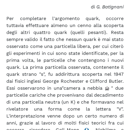
di
G. Batignani
Per completare l'argomento quark, occorre
tuttavia effettuare almeno un cenno alla scoperta
degli altri quattro quark (quelli pesanti). Resta
sempre valido il fatto che nessun quark è mai stato
osservato come una particella libera, per cui citerò
gli esperimenti in cui sono state identificate, per la
prima volta, le particelle che contengono i nuovi
quark. La prima particella osservata, contenente il
quark strano "s", fu addirittura scoperta nel 1947
dai fisici inglesi George Rochester e Clifford Butler.
Essi osservarono in una"camera a nebbia
" due
particelle cariche che provenivano dal decadimento
di una particella neutra (un K) e che formavano nel
rivelatore una forma come la lettera "V".
L'interpretazione venne dopo un certo numero di
anni, grazie al lavoro di molti fisici teorici fra cui
occorre ricordare Gell-Mann
, Nishijima e