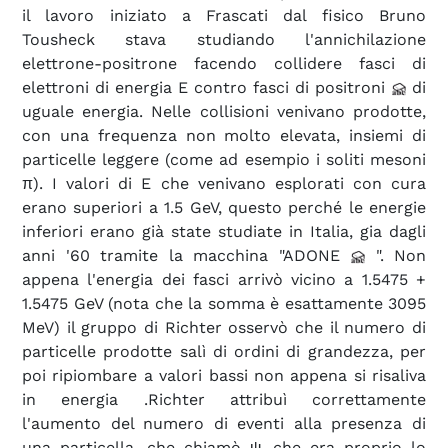
il lavoro iniziato a Frascati dal fisico Bruno
Tousheck stava studiando l'annichilazione
elettrone-positrone facendo collidere fasci di
elettroni di energia E contro fasci di positroni
di
uguale energia. Nelle collisioni venivano prodotte,
con una frequenza non molto elevata, insiemi di
particelle leggere (come ad esempio i soliti mesoni
π). I valori di E che venivano esplorati con cura
erano superiori a 1.5 GeV, questo perché le energie
inferiori erano già state studiate in Italia, gia dagli
anni '60 tramite la macchina "ADONE
". Non
appena l'energia dei fasci arrivò vicino a 1.5475 +
1.5475 GeV (nota che la somma è esattamente 3095
MeV) il gruppo di Richter osservò che il numero di
particelle prodotte salì di ordini di grandezza, per
poi ripiombare a valori bassi non appena si risaliva
in energia .Richter attribuì correttamente
l'aumento del numero di eventi alla presenza di
una particella, che chiamò ψ, che era proprio lo