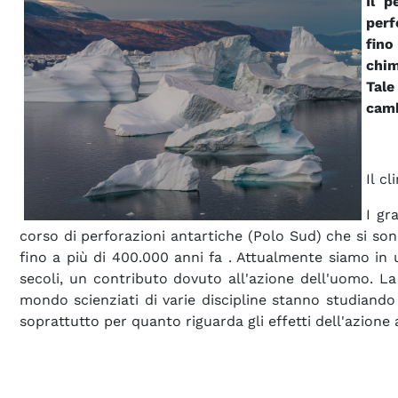
Il p
perf
fino
chim
Tale
camb
Il c
I gr
corso di perforazioni antartiche (Polo Sud) che si sono 
fino a più di 400.000 anni fa . Attualmente siamo in u
secoli, un contributo dovuto all'azione dell'uomo. La
mondo scienziati di varie discipline stanno studiando
soprattutto per quanto riguarda gli effetti dell'azione 