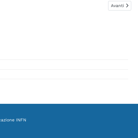
Articolo succ
Avanti
cazione INFN