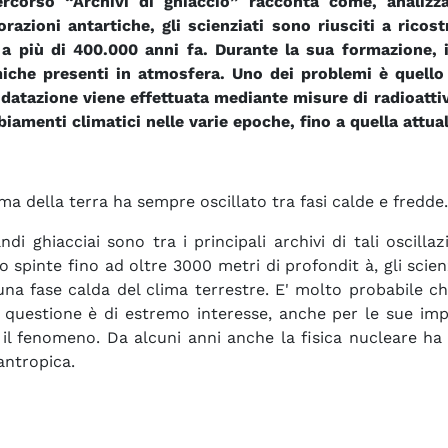
ercorso “Archivi di ghiaccio” racconta come, analizz
orazioni antartiche, gli scienziati sono riusciti a ricost
 a più di 400.000 anni fa. Durante la sua formazione, in
iche presenti in atmosfera. Uno dei problemi è quello d
 datazione viene effettuata mediante misure di radioattiv
iamenti climatici nelle varie epoche, fino a quella attual
lima della terra ha sempre oscillato tra fasi calde e fredde.
andi ghiacciai sono tra i principali archivi di tali oscill
spinte fino ad oltre 3000 metri di profondit à, gli scienzi
na fase calda del clima terrestre. E' molto probabile che 
 questione è di estremo interesse, anche per le sue impl
 il fenomeno. Da alcuni anni anche la fisica nucleare h
antropica.