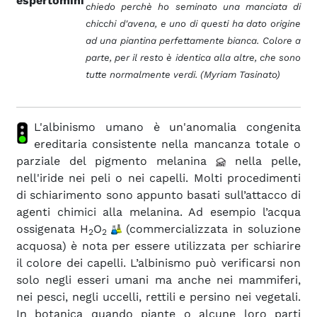
chiedo perchè ho seminato una manciata di
chicchi d'avena, e uno di questi ha dato origine
ad una piantina perfettamente bianca. Colore a
parte, per il resto è identica alla altre, che sono
tutte normalmente verdi. (Myriam Tasinato)
L'albinismo umano è un'anomalia congenita
ereditaria consistente nella mancanza totale o
parziale del pigmento melanina
nella pelle,
nell'iride nei peli o nei capelli. Molti procedimenti
di schiarimento sono appunto basati sull’attacco di
agenti chimici alla melanina. Ad esempio l’acqua
ossigenata H
O
(commercializzata in soluzione
2
2
acquosa) è nota per essere utilizzata per schiarire
il colore dei capelli. L’albinismo può verificarsi non
solo negli esseri umani ma anche nei mammiferi,
nei pesci, negli uccelli, rettili e persino nei vegetali.
In botanica quando piante o alcune loro parti