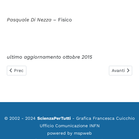
Pasquale Di Nezza
– Fisico
ultimo aggiornamento ottobre 2015
Articolo precedente: 0442. Neutrini massivi e Modello Stan
Articolo suc
Prec
Avanti
© 2002 - 2024
ScienzaPerTutti
- Grafica Francesca Cuicchio
Ufficio Comunicazione INFN
powered by
mspweb