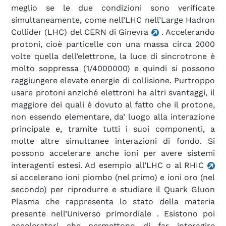
meglio se le due condizioni sono verificate
simultaneamente, come nell’LHC nell’Large Hadron
Collider (LHC) del CERN di Ginevra
. Accelerando
protoni, cioè particelle con una massa circa 2000
volte quella dell’elettrone, la luce di sincrotrone è
molto soppressa (1/4000000) e quindi si possono
raggiungere elevate energie di collisione. Purtroppo
usare protoni anziché elettroni ha altri svantaggi, il
maggiore dei quali è dovuto al fatto che il protone,
non essendo elementare, da’ luogo alla interazione
principale e, tramite tutti i suoi componenti, a
molte altre simultanee interazioni di fondo. Si
possono accelerare anche ioni per avere sistemi
interagenti estesi. Ad esempio all’LHC o al RHIC
si accelerano ioni piombo (nel primo) e ioni oro (nel
secondo) per riprodurre e studiare il Quark Gluon
Plasma che rappresenta lo stato della materia
presente nell’Universo primordiale
. Esistono poi
acceleratori che permettono di far interagire