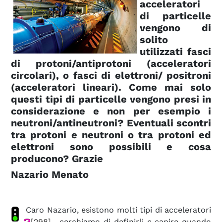
acceleratori
di particelle
vengono di
solito
utilizzati fasci
di protoni/antiprotoni (acceleratori
circolari), o fasci di elettroni/ positroni
(acceleratori lineari). Come mai solo
questi tipi di particelle vengono presi in
considerazione e non per esempio i
neutroni/antineutroni? Eventuali scontri
tra protoni e neutroni o tra protoni ed
elettroni sono possibili e cosa
producono? Grazie
Nazario Menato
Caro Nazario, esistono molti tipi di acceleratori
[298]
, cerchiamo di definirli e capire quando