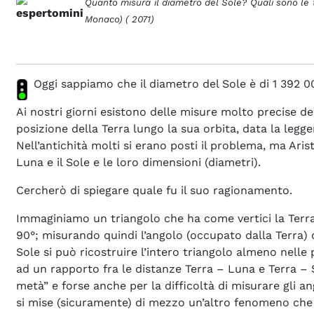
Quanto misura il diametro del Sole? Quali sono le t
Monaco) ( 2071)
Oggi sappiamo che il diametro del Sole è di 1 392 
Ai nostri giorni esistono delle misure molto precise de
posizione della Terra lungo la sua orbita, data la legg
Nell’antichità molti si erano posti il problema, ma Ari
Luna e il Sole e le loro dimensioni (diametri).
Cercherò di spiegare quale fu il suo ragionamento.
Immaginiamo un triangolo che ha come vertici la Terra
90°; misurando quindi l’angolo (occupato dalla Terra) 
Sole si può ricostruire l’intero triangolo almeno nelle p
ad un rapporto fra le distanze Terra – Luna e Terra – S
metà” e forse anche per la difficoltà di misurare gli an
si mise (sicuramente) di mezzo un’altro fenomeno che er