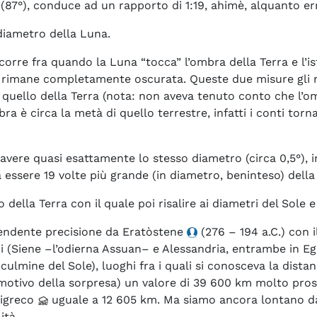
o (87°), conduce ad un rapporto di 1:19, ahimè, alquanto er
diametro della Luna.
scorre fra quando la Luna “tocca” l’ombra della Terra e l
a rimane completamente oscurata. Queste due misure gli r
ello della Terra (nota: non aveva tenuto conto che l’ombr
bra è circa la metà di quello terrestre, infatti i conti to
avere quasi esattamente lo stesso diametro (circa 0,5°), in
essere 19 volte più grande (in diametro, beninteso) della 
ella Terra con il quale poi risalire ai diametri del Sole e
rendente precisione da Eratòstene
(276 – 194 a.C.) con 
 (Siene –l’odierna Assuan– e Alessandria, entrambe in Egit
lmine del Sole), luoghi fra i quali si conosceva la dista
motivo della sorpresa) un valore di 39 600 km molto pros
pigreco
uguale a 12 605 km. Ma siamo ancora lontano da p
ità.