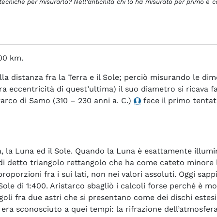
ecniche per misurarlo? Nell'antichità chi lo ha misurato per primo e co
000 km.
lla distanza fra la Terra e il Sole; perciò misurando le di
era eccentricità di quest’ultima) il suo diametro si ricav
starco di Samo (310 – 230 anni a. C.)
fece il primo tentati
, la Luna ed il Sole. Quando la Luna è esattamente illumi
di detto triangolo rettangolo che ha come cateto minore 
roporzioni fra i sui lati, non nei valori assoluti. Oggi sap
ole di 1:400. Aristarco sbagliò i calcoli forse perché è m
goli fra due astri che si presentano come dei dischi estesi
a sconosciuto a quei tempi: la rifrazione dell’atmosfera t