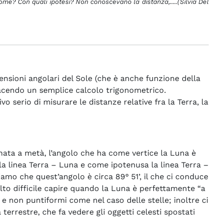
me? Con quali ipotesi? Non conoscevano la distanza,.....(Silvia Del
mensioni angolari del Sole (che è anche funzione della
a facendo un semplice calcolo trigonometrico.
vo serio di misurare le distanze relative fra la Terra, la
nata a metà, l’angolo che ha come vertice la Luna è
la linea Terra – Luna e come ipotenusa la linea Terra –
piamo che quest’angolo è circa 89° 51’, il che ci conduce
olto difficile capire quando la Luna è perfettamente “a
 e non puntiformi come nel caso delle stelle; inoltre ci
errestre, che fa vedere gli oggetti celesti spostati