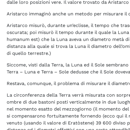
dalle loro posizioni vere. Il valore trovato da Aristarc
Aristarco immaginò anche un metodo per misurare il 
Aristarco misurò, durante un’eclisse, il tempo che tra
oscurata; poi misurò il tempo durante il quale la Lun
humanum est) che la Luna aveva un diametro metà di qu
distanza alla quale si trova la Luna il diametro dell’om
di quello terrestre.)
Siccome, visti dalla Terra, la Luna ed il Sole sembrano 
Terra – Luna e Terra – Sole dedusse che il Sole doveva 
Restava, comunque, il problema di misurare il diametro d
La circonferenza della Terra verrà misurata con sorp
ombre di due bastoni posti verticalmente in due luoghi
nel momento esatto del mezzogiorno (il momento del cu
si compensarono fortuitamente fornendo (ecco qui il 
venuto (usando il valore di Eratòstene) 39 600 diviso 
distanze ed i diametri effettivi con una certa attendibil