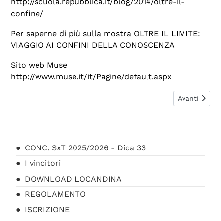
http://scuola.repubblica.it/blog/2014/oltre-il-
confine/
Per saperne di più sulla mostra
OLTRE IL LIMITE:
VIAGGIO AI CONFINI DELLA CONOSCENZA
Sito web Muse
http://www.muse.it/it/Pagine/default.aspx
Articolo suc
Avanti
CONC. SxT 2025/2026 - Dica 33
I vincitori
DOWNLOAD LOCANDINA
REGOLAMENTO
ISCRIZIONE