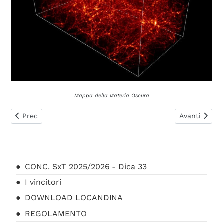
Mappa della Materia Oscura
Articolo precedente: Materia e Energia
Articolo succ
Prec
Avanti
CONC. SxT 2025/2026 - Dica 33
I vincitori
DOWNLOAD LOCANDINA
REGOLAMENTO