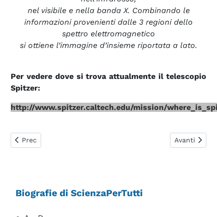
nel visibile e nella banda X. Combinando le
informazioni provenienti dalle 3 regioni dello
spettro elettromagnetico
si ottiene l’immagine d’insieme riportata a lato.
Per vedere dove si trova attualmente il telescopio
Spitzer:
http://www.spitzer.caltech.edu/mission/where_is_sp
Articolo precedente: Slipher Vesto Melvin
Articolo suc
Prec
Avanti
Biografie di ScienzaPerTutti