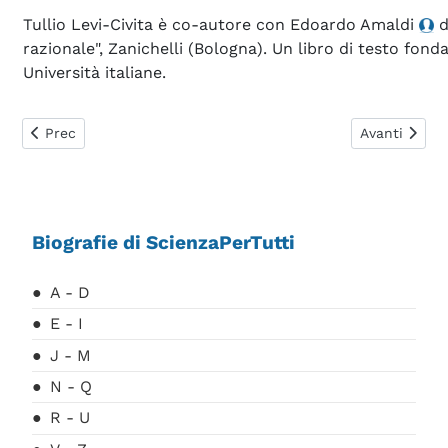
Tullio Levi-Civita è co-autore con Edoardo Amaldi
d
razionale", Zanichelli (Bologna). Un libro di testo fon
Università italiane.
Articolo precedente: Lenz Emilij Kristianovic (Heinrich Fried
Articolo succ
Prec
Avanti
Biografie di ScienzaPerTutti
A - D
E - I
J - M
N - Q
R - U