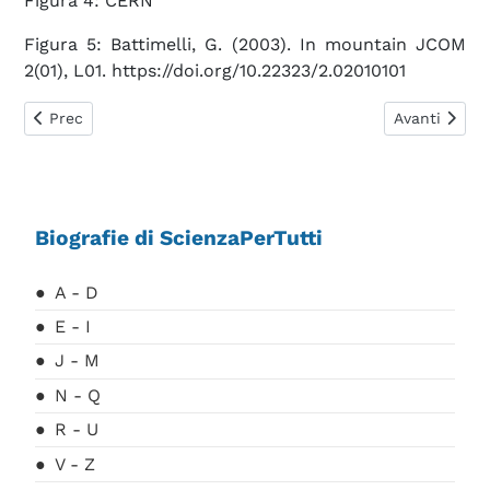
Figura 4: CERN
Figura 5: Battimelli, G. (2003). In mountain JCOM
2(01), L01. https://doi.org/10.22323/2.02010101
Articolo precedente: Alvarez Luis
Articolo suc
Prec
Avanti
Biografie di ScienzaPerTutti
A - D
E - I
J - M
N - Q
R - U
V - Z